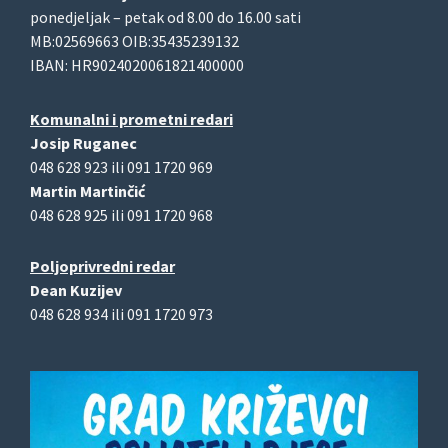
ponedjeljak – petak od 8.00 do 16.00 sati
MB:02569663 OIB:35435239132
IBAN: HR9024020061821400000
Komunalni i prometni redari
Josip Ruganec
048 628 923 ili 091 1720 969
Martin Martinčić
048 628 925 ili 091 1720 968
Poljoprivredni redar
Dean Kuzijev
048 628 934 ili 091 1720 973