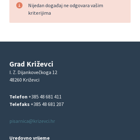
Nijedan događaj ne odgovara vašim
kriterijima
Grad Križevci
I. Z. Dijankovečkoga 12
48260 Križevci
Telefon
+385 48 681 411
Telefaks
+385 48 681 207
pisarnica@krizevci.hr
Uredovno vrijeme