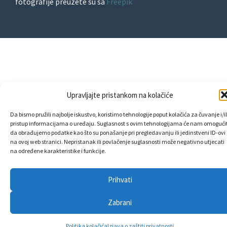
fotografije preuzete su sa
Freepik
Upravljajte pristankom na kolačiće
Da bismo pružili najbolje iskustvo, koristimo tehnologije poput kolačića za čuvanje i/il
pristup informacijama o uređaju. Suglasnost s ovim tehnologijama će nam omogućit
da obrađujemo podatke kao što su ponašanje pri pregledavanju ili jedinstveni ID-ovi
na ovoj web stranici. Nepristanak ili povlačenje suglasnosti može negativno utjecati
na određene karakteristike i funkcije.
Prihvati
Zabrani
Politika kolačića
Izjava o zaštiti privatnosti