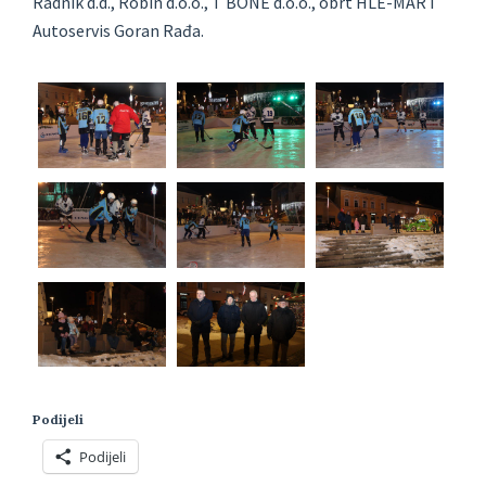
Radnik d.d., Robin d.o.o., T BONE d.o.o., obrt HLE-MAR i
Autoservis Goran Rađa.
Podijeli
Podijeli