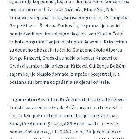
ugostiteljskoj ponudi, ledenom lunaparku te koncertima
popularnih izvođača Luke Nižetića, Klape Sol, Nike
Turković, Stjepana Lacha, Borisa Rogoznice, TS Danguba,
Grupe Eliksir i Štefana Đurkovića, te grupe Ljubavnici i
banda Svadbarskim sokakom koji je izveo Zlatko Čolić
tribute program. Svojim nastupom Advent u Križevcima
su dodatno obogatili i učenici Glazbene škole Alberta
Štrige Križevci, Gradski puhački orkestar Križevci te
Gradski tamburaški orkestar Križevci. Održan je Božićni
sajam koji je okupio domaće izlagače i posjetitelje, a
održana su i brojna događanja za djecu i odrasle.
Organizatori Adventa u Križevcima bili su Grad Križevci i
Turistička zajednica Grada Križevaca uz partnera KTC
d.d., dok su pokrovitelji manifestacije Cengiz Insaat
Sanayi Ve Anonim Şirketi, AGS Hrvatska d.o.o., Erste
banka, Kašik d.o.o., , LE-GRAD d.o.o., Poljocentar d.o.o.,