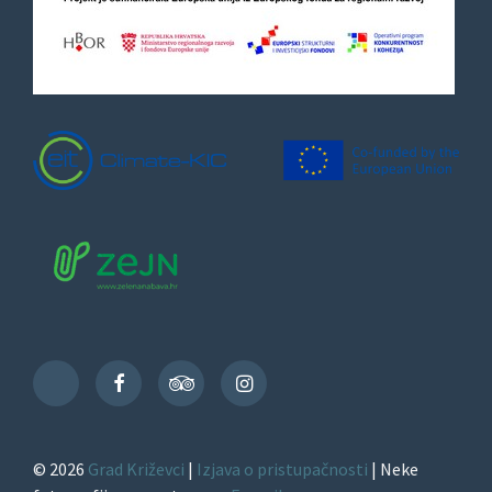
Facebook
TripAdvisor
Instagram
TikTok
© 2026
Grad Križevci
|
Izjava o pristupačnosti
| Neke