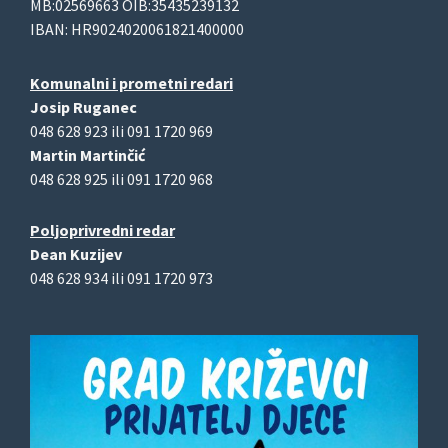
MB:02569663 OIB:35435239132
IBAN: HR9024020061821400000
Komunalni i prometni redari
Josip Ruganec
048 628 923 ili 091 1720 969
Martin Martinčić
048 628 925 ili 091 1720 968
Poljoprivredni redar
Dean Kuzijev
048 628 934 ili 091 1720 973