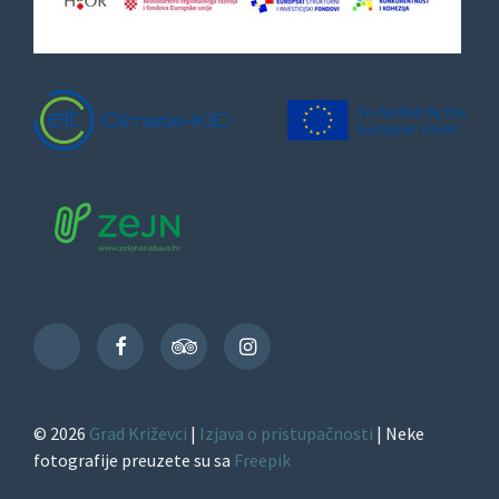
Facebook
TripAdvisor
Instagram
TikTok
© 2026
Grad Križevci
|
Izjava o pristupačnosti
| Neke
fotografije preuzete su sa
Freepik