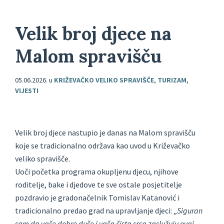
Velik broj djece na
Malom spravišču
05.06.2026.
u
KRIŽEVAČKO VELIKO SPRAVIŠČE
,
TURIZAM
,
VIJESTI
Velik broj djece nastupio je danas na Malom spravišču
koje se tradicionalno održava kao uvod u Križevačko
veliko spravišče.
Uoči početka programa okupljenu djecu, njihove
roditelje, bake i djedove te sve ostale posjetitelje
pozdravio je gradonačelnik Tomislav Katanović i
tradicionalno predao grad na upravljanje djeci: „
Siguran
sam da vaše dobre duše i vaša čista srca zaslužuju ovaj