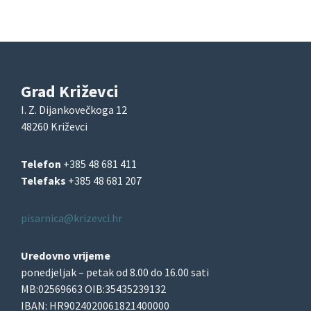
Grad Križevci
I. Z. Dijankovečkoga 12
48260 Križevci
Telefon
+385 48 681 411
Telefaks
+385 48 681 207
pisarnica@krizevci.hr
Uredovno vrijeme
ponedjeljak – petak od 8.00 do 16.00 sati
MB:02569663 OIB:35435239132
IBAN: HR9024020061821400000