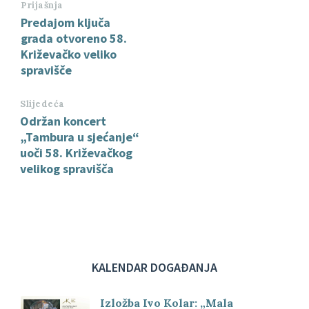
Prijašnja
Predajom ključa
grada otvoreno 58.
Križevačko veliko
spravišče
Slijedeća
Održan koncert
„Tambura u sjećanje“
uoči 58. Križevačkog
velikog spravišča
KALENDAR DOGAĐANJA
Izložba Ivo Kolar: „Mala