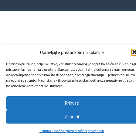
Upravljajte pristankom na kolačiće
Da bismo pružili najbolje iskustvo, koristimo tehnologije poput kolačića za čuvanje i/il
pristup informacijama o uređaju. Suglasnost s ovim tehnologijama će nam omogućit
da obrađujemo podatke kao što su ponašanje pri pregledavanju ili jedinstveni ID-ovi
na ovoj web stranici. Nepristanak ili povlačenje suglasnosti može negativno utjecati
na određene karakteristike i funkcije.
Prihvati
Zabrani
Politika kolačića
Izjava o zaštiti privatnosti