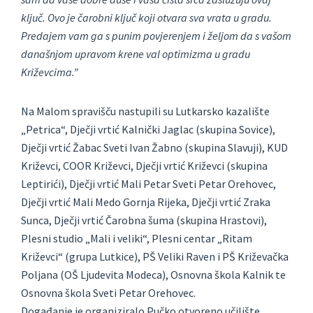
ključ. Ovo je čarobni ključ koji otvara sva vrata u gradu
.
Predajem vam ga s punim povjerenjem i željom da s vašom
današnjom upravom krene val optimizma u gradu
Križevcima.”
Na Malom spravišču nastupili su Lutkarsko kazalište
„Petrica“, Dječji vrtić Kalnički Jaglac (skupina Sovice),
Dječji vrtić Žabac Sveti Ivan Žabno (skupina Slavuji), KUD
Križevci, COOR Križevci, Dječji vrtić Križevci (skupina
Leptirići), Dječji vrtić Mali Petar Sveti Petar Orehovec,
Dječji vrtić Mali Medo Gornja Rijeka, Dječji vrtić Zraka
Sunca, Dječji vrtić Čarobna šuma (skupina Hrastovi),
Plesni studio „Mali i veliki“, Plesni centar „Ritam
Križevci“ (grupa Lutkice), PŠ Veliki Raven i PŠ Križevačka
Poljana (OŠ Ljudevita Modeca), Osnovna škola Kalnik te
Osnovna škola Sveti Petar Orehovec.
Događanje je organiziralo Pučko otvoreno učilište