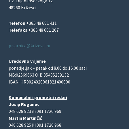
I. Z. Dijankovečkoga 12
48260 Križevci
Telefon
+385 48 681 411
Telefaks
+385 48 681 207
pisarnica@krizevci.hr
Uredovno vrijeme
ponedjeljak – petak od 8.00 do 16.00 sati
MB:02569663 OIB:35435239132
IBAN: HR9024020061821400000
Komunalni i prometni redari
Josip Ruganec
048 628 923 ili 091 1720 969
Martin Martinčić
048 628 925 ili 091 1720 968