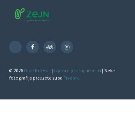
Facebook
TripAdvisor
Instagram
TikTok
© 2026
Grad Križevci
|
Izjava o pristupačnosti
| Neke
fotografije preuzete su sa
Freepik