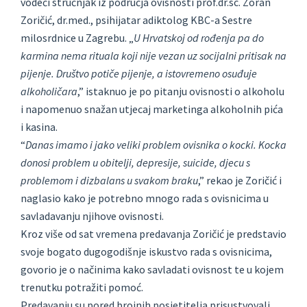
vodeći stručnjak iz područja ovisnosti prof.dr.sc. Zoran
Zoričić, dr.med., psihijatar adiktolog KBC-a Sestre
milosrdnice u Zagrebu. „
U Hrvatskoj od rođenja pa do
karmina nema rituala koji nije vezan uz socijalni pritisak na
pijenje. Društvo potiče pijenje, a istovremeno osuđuje
alkoholičara
,” istaknuo je po pitanju ovisnosti o alkoholu
i napomenuo snažan utjecaj marketinga alkoholnih pića
i kasina.
“
Danas imamo i jako veliki problem ovisnika o kocki. Kocka
donosi problem u obitelji, depresije, suicide, djecu s
problemom i dizbalans u svakom braku
,” rekao je Zoričić i
naglasio kako je potrebno mnogo rada s ovisnicima u
savladavanju njihove ovisnosti.
Kroz više od sat vremena predavanja Zoričić je predstavio
svoje bogato dugogodišnje iskustvo rada s ovisnicima,
govorio je o načinima kako savladati ovisnost te u kojem
trenutku potražiti pomoć.
Predavanju su pored brojnih posjetitelja prisustvovali