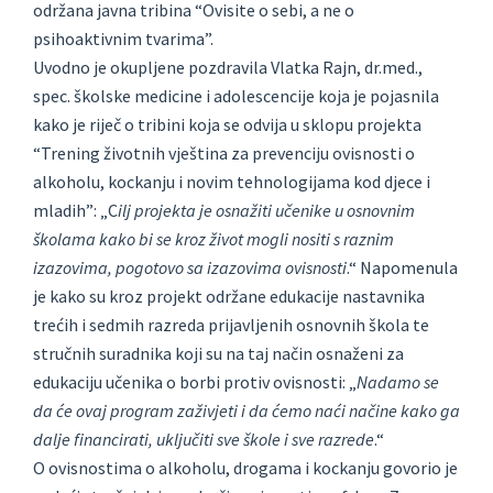
održana javna tribina “Ovisite o sebi, a ne o
psihoaktivnim tvarima”.
Uvodno je okupljene pozdravila Vlatka Rajn, dr.med.,
spec. školske medicine i adolescencije koja je pojasnila
kako je riječ o tribini koja se odvija u sklopu projekta
“Trening životnih vještina za prevenciju ovisnosti o
alkoholu, kockanju i novim tehnologijama kod djece i
mladih”: „C
ilj projekta je osnažiti učenike u osnovnim
školama kako bi se kroz život mogli nositi s raznim
izazovima, pogotovo sa izazovima ovisnosti
.“ Napomenula
je kako su kroz projekt održane edukacije nastavnika
trećih i sedmih razreda prijavljenih osnovnih škola te
stručnih suradnika koji su na taj način osnaženi za
edukaciju učenika o borbi protiv ovisnosti: „
Nadamo se
da će ovaj program zaživjeti i da ćemo naći načine kako ga
dalje financirati, uključiti sve škole i sve razrede
.“
O ovisnostima o alkoholu, drogama i kockanju govorio je