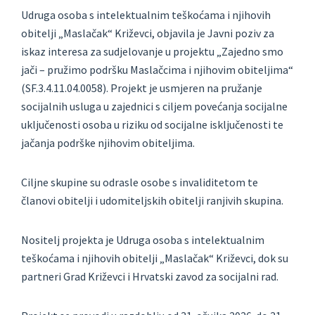
Udruga osoba s intelektualnim teškoćama i njihovih
obitelji „Maslačak“ Križevci, objavila je Javni poziv za
iskaz interesa za sudjelovanje u projektu „Zajedno smo
jači – pružimo podršku Maslačcima i njihovim obiteljima“
(SF.3.4.11.04.0058).
Projekt je usmjeren na pružanje
socijalnih usluga u zajednici s ciljem povećanja socijalne
uključenosti osoba u riziku od socijalne isključenosti te
jačanja podrške njihovim obiteljima.
Ciljne skupine su odrasle osobe s invaliditetom te
članovi obitelji i udomiteljskih obitelji ranjivih skupina.
Nositelj projekta je Udruga osoba s intelektualnim
teškoćama i njihovih obitelji „Maslačak“ Križevci, dok su
partneri Grad Križevci i Hrvatski zavod za socijalni rad.