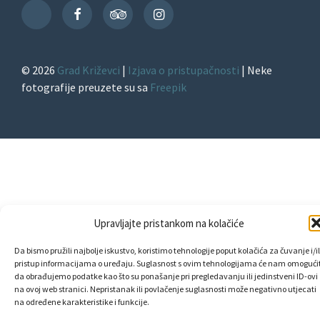
Facebook
TripAdvisor
Instagram
TikTok
© 2026
Grad Križevci
|
Izjava o pristupačnosti
| Neke
fotografije preuzete su sa
Freepik
Upravljajte pristankom na kolačiće
Da bismo pružili najbolje iskustvo, koristimo tehnologije poput kolačića za čuvanje i/il
pristup informacijama o uređaju. Suglasnost s ovim tehnologijama će nam omogućit
da obrađujemo podatke kao što su ponašanje pri pregledavanju ili jedinstveni ID-ovi
na ovoj web stranici. Nepristanak ili povlačenje suglasnosti može negativno utjecati
na određene karakteristike i funkcije.