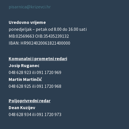
pisarnica@krizevci.hr
Uredovno vrijeme
ponedjeljak – petak od 8.00 do 16.00 sati
MB:02569663 OIB:35435239132
IBAN: HR9024020061821400000
Komunalni i prometni redari
Josip Ruganec
048 628 923 ili 091 1720 969
Martin Martinčić
048 628 925 ili 091 1720 968
Poljoprivredni redar
Dean Kuzijev
048 628 934 ili 091 1720 973