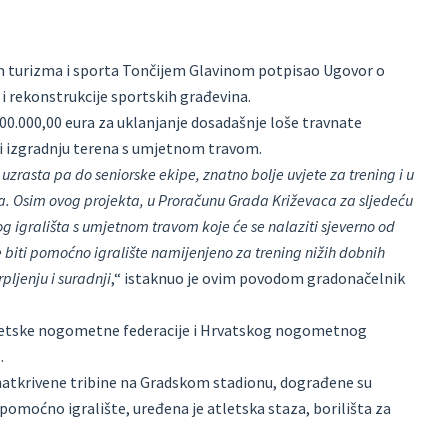
m turizma i sporta Tončijem Glavinom potpisao Ugovor o
i rekonstrukcije sportskih građevina.
0.000,00 eura za uklanjanje dosadašnje loše travnate
 izgradnju terena s umjetnom travom.
zrasta pa do seniorske ekipe, znatno bolje uvjete za trening i u
. Osim ovog projekta, u Proračunu Grada Križevaca za sljedeću
 igrališta s umjetnom travom koje će se nalaziti sjeverno od
biti pomoćno igralište namijenjeno za trening nižih dobnih
ljenju i suradnji
,“ istaknuo je ovim povodom gradonačelnik
a Svjetske nogometne federacije i Hrvatskog nogometnog
.
natkrivene tribine na Gradskom stadionu, dograđene su
omoćno igralište, uređena je atletska staza, borilišta za