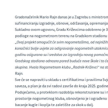
Gradonačelnik Mario Rajn danas je u Zagrebu s ministro
sufinanciranju izgradnje, obnove, održavanja, opremanja 
Sukladno ovom ugovoru, Gradu Križevcima odobreno je 30
podloge na nogometnom terenu na Gradskom stadionu i
„
Ovaj projekt omogućit će svim nogometašima, od najnižih u
konačnici bolje uvjete za odigravanje nogometnih utakmica
godinu osigurana su i sredstva za izgradnju novog pomoćnog
Gradskog stadiona odnosno pored buduće nove škole i to će 
skupina. Hvala Nogometnom klubu „Radnik-Križevci“ na strp
Rajn.
Sve će se napraviti u skladu s certifikatima i pravilim
saveza, a plan je da svi radovi završe do kraja 2025. godine
Podsjećamo, u proteklom razdoblju rekonstruirane su i 
prostorije nogometnog kluba, obnovljeno je i ograđeno p
bacanje kugle i koplja te zaletište za skok u dalj.