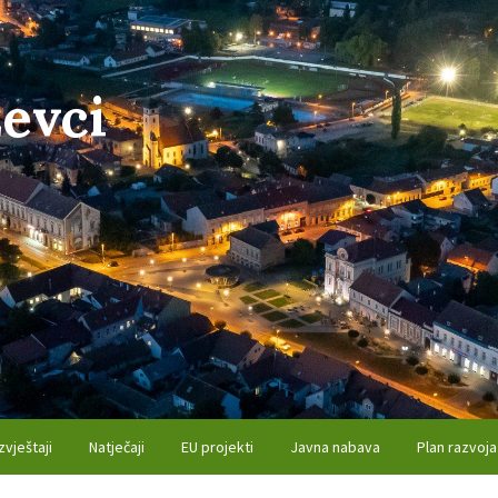
evci
zvještaji
Natječaji
EU projekti
Javna nabava
Plan razvoja