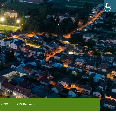
 2030.
GIS Križevci