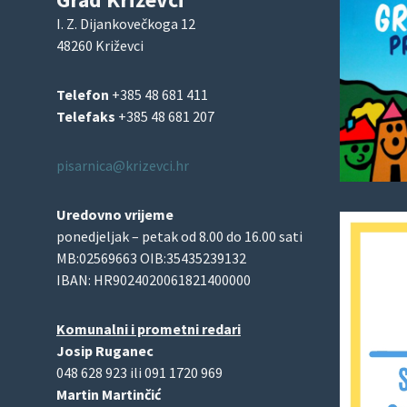
I. Z. Dijankovečkoga 12
48260 Križevci
Telefon
+385 48 681 411
Telefaks
+385 48 681 207
pisarnica@krizevci.hr
Uredovno vrijeme
ponedjeljak – petak od 8.00 do 16.00 sati
MB:02569663 OIB:35435239132
IBAN: HR9024020061821400000
Komunalni i prometni redari
Josip Ruganec
048 628 923 ili 091 1720 969
Martin Martinčić