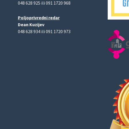
048 628 925 ili 091 1720 968
Poljoprivredni redar
Dean Kuzijev
048 628 934 ili 091 1720 973