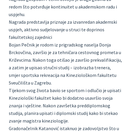
redom što potvrđuje kontinuitet u akademskom radu i
uspjehu.
Nagrada predstavlja priznaje za izvanredan akademski
uspjeh, aktivno sudjelovanje u struci te doprinos
fakultetskoj zajednici
Bojan Pečnik je rodom iz prigradskog naselja Donja
Brckovčina, završio je za tehničara cestovnog prometa u
Križevcima. Nakon toga otišao je završio prekvalifikaciju,
a zatim je upisao stručni studij – izobrazba trenera,
smjer sportska rekreacija na Kineziološkom fakultetu
Sveučilišta u Zagrebu.
Tijekom svog života bavio se sportom i odlučio je upisati
Kineziološki fakultet kako bi dodatno usavršio svoja
znanja i vještine. Nakon završetka preddiplomskog
studija, planira upisati i diplomski studij kako bi stekao
zvanje magistra kineziologije.
Gradonačelnik Katanović istaknuo je zadovoljstvo što u