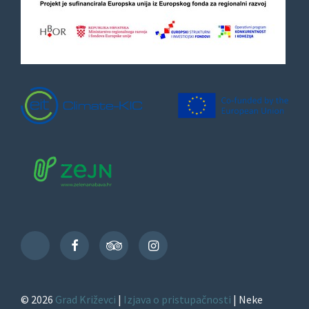
Facebook
TripAdvisor
Instagram
TikTok
© 2026
Grad Križevci
|
Izjava o pristupačnosti
| Neke