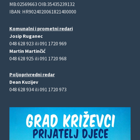
MB:02569663 OIB:35435239132
IBAN: HR9024020061821400000
Komunalni i prometni redari
Josip Ruganec
048 628 923 ili 091 1720 969
Martin Martinčić
048 628 925 ili 091 1720 968
Poljoprivredni redar
Dean Kuzijev
048 628 934 ili 091 1720 973