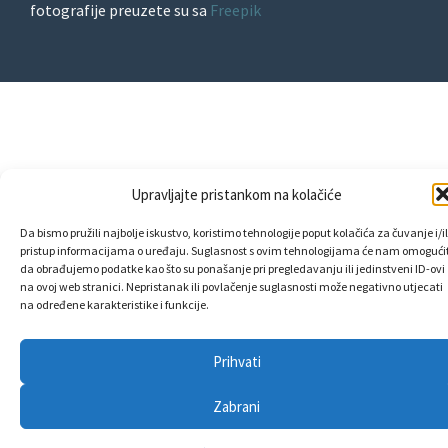
fotografije preuzete su sa
Freepik
Upravljajte pristankom na kolačiće
Da bismo pružili najbolje iskustvo, koristimo tehnologije poput kolačića za čuvanje i/il
pristup informacijama o uređaju. Suglasnost s ovim tehnologijama će nam omogućit
da obrađujemo podatke kao što su ponašanje pri pregledavanju ili jedinstveni ID-ovi
na ovoj web stranici. Nepristanak ili povlačenje suglasnosti može negativno utjecati
na određene karakteristike i funkcije.
Prihvati
Zabrani