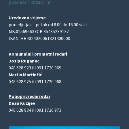
pisarnica@krizevci.hr
Uredovno vrijeme
ponedjeljak – petak od 8.00 do 16.00 sati
MB:02569663 OIB:35435239132
IBAN: HR9024020061821400000
Komunalni i prometni redari
Josip Ruganec
048 628 923 ili 091 1720 969
Martin Martinčić
048 628 925 ili 091 1720 968
Poljoprivredni redar
Dean Kuzijev
048 628 934 ili 091 1720 973