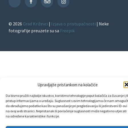
Facebook
TripAdvisor
Instagram
TikTok
© 2026
Grad Križevci
|
Izjava o pristupačnosti
| Neke
fotografije preuzete su sa
Freepik
Upravljajte pristankom na kolačiće
Da bismo pružili najbolje iskustvo, koristimo tehnologije poput kolačića za čuvanje i/il
pristup informacijama o uređaju. Suglasnost s ovim tehnologijama će nam omogućit
da obrađujemo podatke kao što su ponašanje pri pregledavanju ili jedinstveni ID-ovi
na ovoj web stranici. Nepristanak ili povlačenje suglasnosti može negativno utjecati
na određene karakteristike i funkcije.