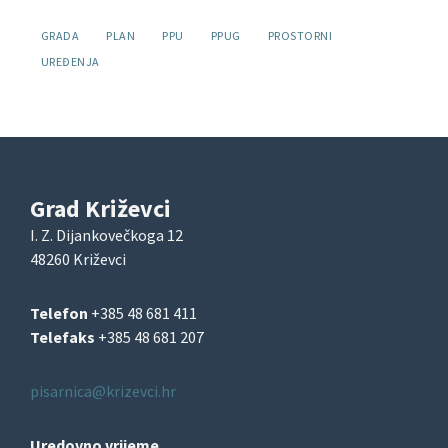
Oznake:
GRADA
PLAN
PPU
PPUG
PROSTORNI
UREĐENJA
Grad Križevci
I. Z. Dijankovečkoga 12
48260 Križevci
Telefon
+385 48 681 411
Telefaks
+385 48 681 207
pisarnica@krizevci.hr
Uredovno vrijeme