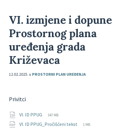
VI. izmjene i dopune
Prostornog plana
uređenja grada
Križevaca
12.02.2025.
u
PROSTORNI PLAN UREĐENJA
Privitci
File
zip
File
VI. ID PPUG
347 MB
extension:
size:
File
pdf
File
VI. ID PPUG_Pročišćeni tekst
1 MB
extension:
size: