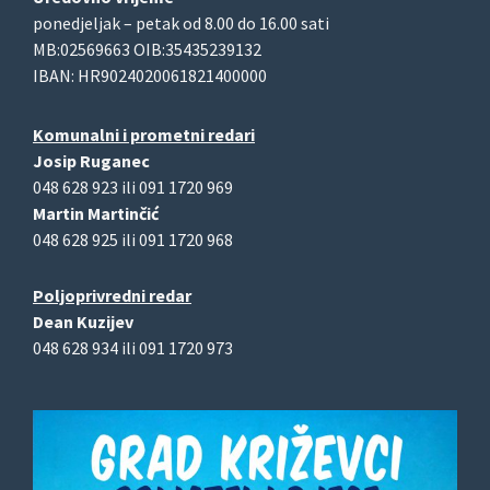
ponedjeljak – petak od 8.00 do 16.00 sati
MB:02569663 OIB:35435239132
IBAN: HR9024020061821400000
Komunalni i prometni redari
Josip Ruganec
048 628 923 ili 091 1720 969
Martin Martinčić
048 628 925 ili 091 1720 968
Poljoprivredni redar
Dean Kuzijev
048 628 934 ili 091 1720 973