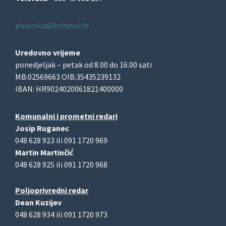
pisarnica@krizevci.hr
Uredovno vrijeme
ponedjeljak – petak od 8.00 do 16.00 sati
MB:02569663 OIB:35435239132
IBAN: HR9024020061821400000
Komunalni i prometni redari
Josip Ruganec
048 628 923 ili 091 1720 969
Martin Martinčić
048 628 925 ili 091 1720 968
Poljoprivredni redar
Dean Kuzijev
048 628 934 ili 091 1720 973