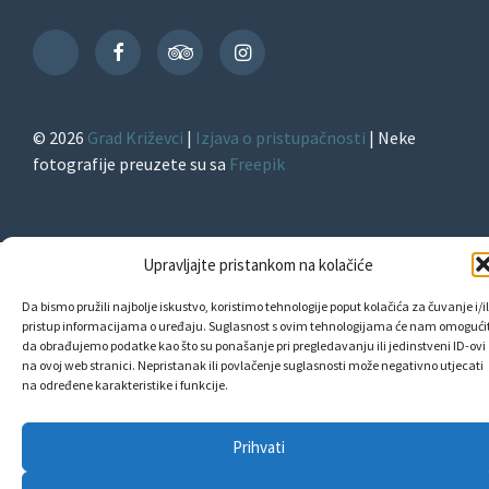
Facebook
TripAdvisor
Instagram
TikTok
© 2026
Grad Križevci
|
Izjava o pristupačnosti
| Neke
fotografije preuzete su sa
Freepik
Upravljajte pristankom na kolačiće
Da bismo pružili najbolje iskustvo, koristimo tehnologije poput kolačića za čuvanje i/il
pristup informacijama o uređaju. Suglasnost s ovim tehnologijama će nam omogućit
da obrađujemo podatke kao što su ponašanje pri pregledavanju ili jedinstveni ID-ovi
na ovoj web stranici. Nepristanak ili povlačenje suglasnosti može negativno utjecati
na određene karakteristike i funkcije.
Prihvati