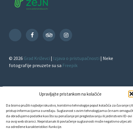
Facebook
TripAdvisor
Instagram
TikTok
© 2026
Grad Križevci
|
Izjava o pristupačnosti
| Neke
fotografije preuzete su sa
Freepik
Upravljajte pristankom na kolačiće
Da bismo pružili najbolje iskustvo, koristimo tehnologije poput kolačića za čuvanje i/il
pristup informacijama o uređaju. Suglasnost s ovim tehnologijama će nam omogućit
da obrađujemo podatke kao što su ponašanje pri pregledavanju ili jedinstveni ID-ovi
na ovoj web stranici. Nepristanak ili povlačenje suglasnosti može negativno utjecati
na određene karakteristike i funkcije.