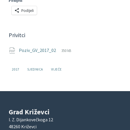
Podijeli
Podijeli
Privitci
File
pdf
File
Poziv_GV_2017_02
350 kB
extension:
size:
Oznake:
2017
SJEDNICA
VIJEĆE
Grad Križevci
I. Z. Dijankovečkoga 12
48260 Križevci