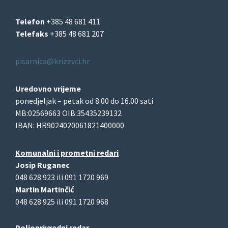
Telefon
+385 48 681 411
Telefaks
+385 48 681 207
pisarnica@krizevci.hr
Uredovno vrijeme
ponedjeljak – petak od 8.00 do 16.00 sati
MB:02569663 OIB:35435239132
IBAN: HR9024020061821400000
Komunalni i prometni redari
Josip Ruganec
048 628 923 ili 091 1720 969
Martin Martinčić
048 628 925 ili 091 1720 968
Poljoprivredni redar