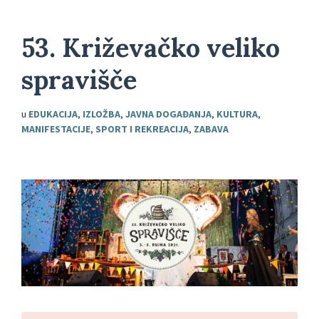
53. Križevačko veliko
spravišče
u
EDUKACIJA
,
IZLOŽBA
,
JAVNA DOGAĐANJA
,
KULTURA
,
MANIFESTACIJE
,
SPORT I REKREACIJA
,
ZABAVA