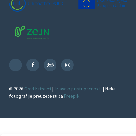
Facebook
TripAdvisor
Instagram
TikTok
© 2026
Grad Križevci
|
Izjava o pristupačnosti
| Neke
fotografije preuzete su sa
Freepik