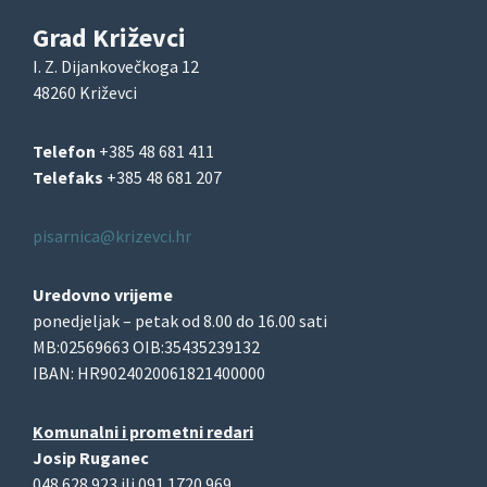
Grad Križevci
I. Z. Dijankovečkoga 12
48260 Križevci
Telefon
+385 48 681 411
Telefaks
+385 48 681 207
pisarnica@krizevci.hr
Uredovno vrijeme
ponedjeljak – petak od 8.00 do 16.00 sati
MB:02569663 OIB:35435239132
IBAN: HR9024020061821400000
Komunalni i prometni redari
Josip Ruganec
048 628 923 ili 091 1720 969