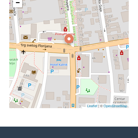
−
Leaflet
| ©
OpenStreetMap