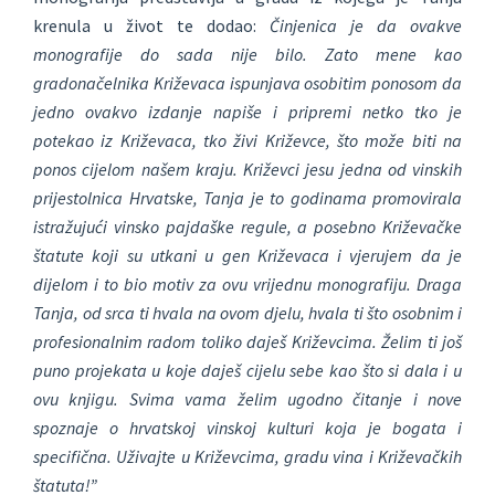
krenula u život te dodao:
Činjenica je da ovakve
monografije do sada nije bilo. Zato mene kao
gradonačelnika Križevaca ispunjava osobitim ponosom da
jedno ovakvo izdanje napiše i pripremi netko tko je
potekao iz Križevaca, tko živi Križevce, što može biti na
ponos cijelom našem kraju. Križevci jesu jedna od vinskih
prijestolnica Hrvatske, Tanja je to godinama promovirala
istražujući vinsko pajdaške regule, a posebno Križevačke
štatute koji su utkani u gen Križevaca i vjerujem da je
dijelom i to bio motiv za ovu vrijednu monografiju. Draga
Tanja, od srca ti hvala na ovom djelu, hvala ti što osobnim i
profesionalnim radom toliko daješ Križevcima. Želim ti još
puno projekata u koje daješ cijelu sebe kao što si dala i u
ovu knjigu. Svima vama želim ugodno čitanje i nove
spoznaje o hrvatskoj vinskoj kulturi koja je bogata i
specifična. Uživajte u Križevcima, gradu vina i Križevačkih
štatuta!”