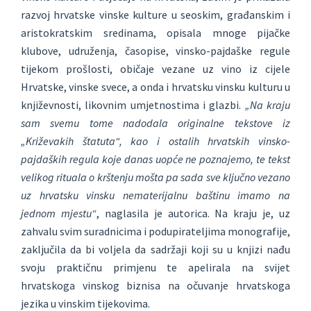
razvoj hrvatske vinske kulture u seoskim, građanskim i
aristokratskim sredinama, opisala mnoge pijačke
klubove, udruženja, časopise, vinsko-pajdaške regule
tijekom prošlosti, običaje vezane uz vino iz cijele
Hrvatske, vinske svece, a onda i hrvatsku vinsku kulturu u
književnosti, likovnim umjetnostima i glazbi.
„Na kraju
sam svemu tome nadodala originalne tekstove iz
„Križevakih štatuta“, kao i ostalih hrvatskih vinsko-
pajdaških regula koje danas uopće ne poznajemo, te tekst
velikog rituala o krštenju mošta pa sada sve ključno vezano
uz hrvatsku vinsku nematerijalnu baštinu imamo na
jednom mjestu“
, naglasila je autorica. Na kraju je, uz
zahvalu svim suradnicima i podupirateljima monografije,
zaključila da bi voljela da sadržaji koji su u knjizi nađu
svoju praktičnu primjenu te apelirala na svijet
hrvatskoga vinskog biznisa na očuvanje hrvatskoga
jezika u vinskim tijekovima.