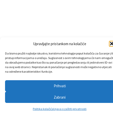
Upravljajte pristankom na kolačiće
Da bismo pružili najbolje iskustvo, koristimo tehnologije poput kolačića za čuvanje i/il
pristup informacijama o uređaju. Suglasnost s ovim tehnologijama će nam omogućit
da obrađujemo podatke kao što su ponašanje pri pregledavanju ili jedinstveni ID-ovi
na ovoj web stranici. Nepristanak ili povlačenje suglasnosti može negativno utjecati
na određene karakteristike i funkcije.
Prihvati
Zabrani
Politika kolačića
Izjava o zaštiti privatnosti