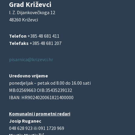
Grad Križevci
I. Z. Dijankovečkoga 12
48260 Križevci
Telefon
+385 48 681 411
Telefaks
+385 48 681 207
pisarnica@krizevci.hr
Uredovno vrijeme
ponedjeljak – petak od 8.00 do 16.00 sati
MB:02569663 OIB:35435239132
IBAN: HR9024020061821400000
Komunalni i prometni redari
Josip Ruganec
048 628 923 ili 091 1720 969