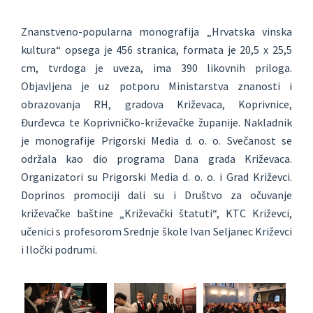
Znanstveno-popularna monografija „Hrvatska vinska
kultura“ opsega je 456 stranica, formata je 20,5 x 25,5
cm, tvrdoga je uveza, ima 390 likovnih priloga.
Objavljena je uz potporu Ministarstva znanosti i
obrazovanja RH, gradova Križevaca, Koprivnice,
Đurđevca te Koprivničko-križevačke županije. Nakladnik
je monografije Prigorski Media d. o. o. Svečanost se
održala kao dio programa Dana grada Križevaca.
Organizatori su Prigorski Media d. o. o. i Grad Križevci.
Doprinos promociji dali su i Društvo za očuvanje
križevačke baštine „Križevački štatuti“, KTC Križevci,
učenici s profesorom Srednje škole Ivan Seljanec Križevci
i Iločki podrumi.