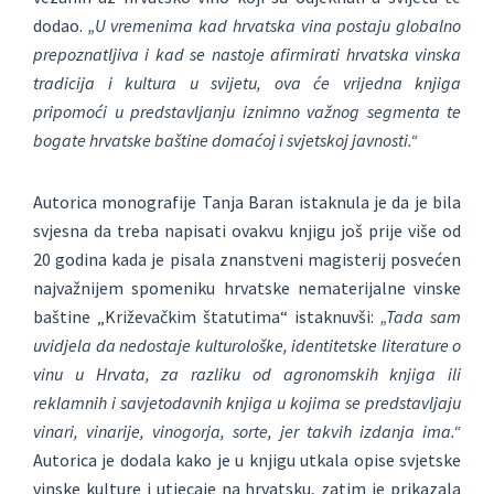
dodao.
„U vremenima kad hrvatska vina postaju globalno
prepoznatljiva i kad se nastoje afirmirati hrvatska vinska
tradicija i kultura u svijetu, ova će vrijedna knjiga
pripomoći u predstavljanju iznimno važnog segmenta te
bogate hrvatske baštine domaćoj i svjetskoj javnosti.“
Autorica monografije Tanja Baran istaknula je da je bila
svjesna da treba napisati ovakvu knjigu još prije više od
20 godina kada je pisala znanstveni magisterij posvećen
najvažnijem spomeniku hrvatske nematerijalne vinske
baštine „Križevačkim štatutima“ istaknuvši:
„Tada sam
uvidjela da nedostaje kulturološke, identitetske literature o
vinu u Hrvata, za razliku od agronomskih knjiga ili
reklamnih i savjetodavnih knjiga u kojima se predstavljaju
vinari, vinarije, vinogorja, sorte, jer takvih izdanja ima.“
Autorica je dodala kako je u knjigu utkala opise svjetske
vinske kulture i utjecaje na hrvatsku, zatim je prikazala