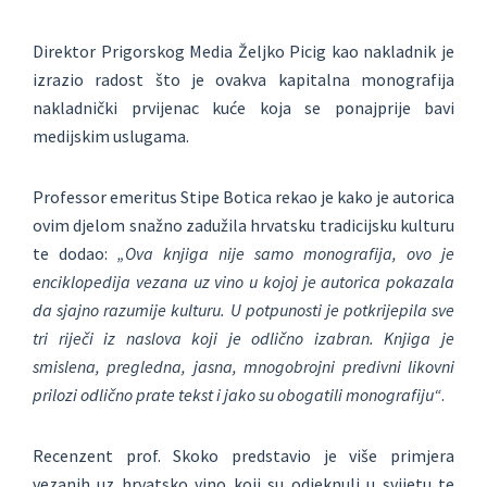
Direktor Prigorskog Media Željko Picig kao nakladnik je
izrazio radost što je ovakva kapitalna monografija
nakladnički prvijenac kuće koja se ponajprije bavi
medijskim uslugama.
Professor emeritus Stipe Botica rekao je kako je autorica
ovim djelom snažno zadužila hrvatsku tradicijsku kulturu
te dodao:
„Ova knjiga nije samo monografija, ovo je
enciklopedija vezana uz vino u kojoj je autorica pokazala
da sjajno razumije kulturu. U potpunosti je potkrijepila sve
tri riječi iz naslova koji je odlično izabran. Knjiga je
smislena, pregledna, jasna, mnogobrojni predivni likovni
prilozi odlično prate tekst i jako su obogatili monografiju“
.
Recenzent prof. Skoko predstavio je više primjera
vezanih uz hrvatsko vino koji su odjeknuli u svijetu te