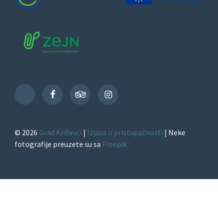
Facebook
TripAdvisor
Instagram
TikTok
© 2026
Grad Križevci
|
Izjava o pristupačnosti
| Neke
fotografije preuzete su sa
Freepik