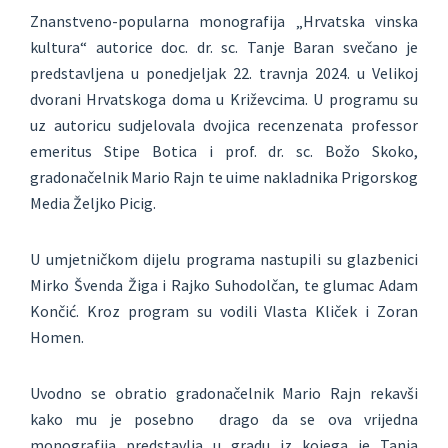
Znanstveno-popularna monografija „Hrvatska vinska
kultura“ autorice doc. dr. sc. Tanje Baran svečano je
predstavljena u ponedjeljak 22. travnja 2024. u Velikoj
dvorani Hrvatskoga doma u Križevcima. U programu su
uz autoricu sudjelovala dvojica recenzenata professor
emeritus Stipe Botica i prof. dr. sc. Božo Skoko,
gradonačelnik Mario Rajn te uime nakladnika Prigorskog
Media Željko Picig.
U umjetničkom dijelu programa nastupili su glazbenici
Mirko Švenda Žiga i Rajko Suhodolčan, te glumac Adam
Končić. Kroz program su vodili Vlasta Kliček i Zoran
Homen.
Uvodno se obratio gradonačelnik Mario Rajn rekavši
kako mu je posebno drago da se ova vrijedna
monografija predstavlja u gradu iz kojega je Tanja