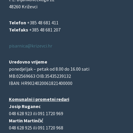
48260 Križevci
Telefon
+385 48 681 411
Telefaks
+385 48 681 207
pisarnica@krizevci.hr
Uredovno vrijeme
ponedjeljak – petak od 8.00 do 16.00 sati
MB:02569663 OIB:35435239132
IBAN: HR9024020061821400000
Komunalni i prometni redari
Josip Ruganec
048 628 923 ili 091 1720 969
Martin Martinčić
048 628 925 ili 091 1720 968