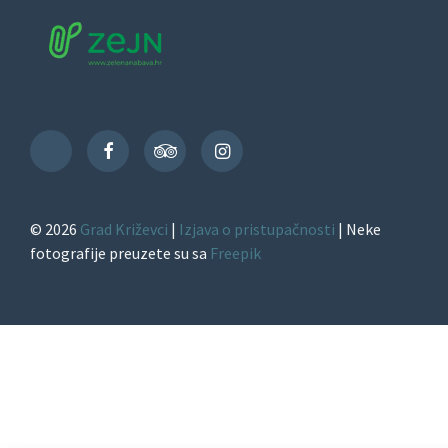
Facebook
TripAdvisor
Instagram
TikTok
© 2026
Grad Križevci
|
Izjava o pristupačnosti
| Neke
fotografije preuzete su sa
Freepik