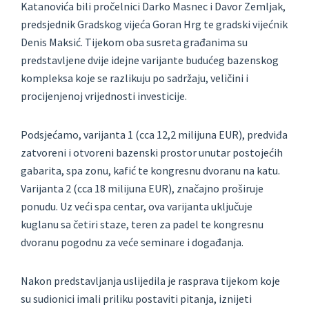
Katanovića bili pročelnici Darko Masnec i Davor Zemljak,
predsjednik Gradskog vijeća Goran Hrg te gradski vijećnik
Denis Maksić. Tijekom oba susreta građanima su
predstavljene dvije idejne varijante budućeg bazenskog
kompleksa koje se razlikuju po sadržaju, veličini i
procijenjenoj vrijednosti investicije.
Podsjećamo, varijanta 1 (cca 12,2 milijuna EUR), p
redviđa
zatvoreni i otvoreni bazenski prostor unutar postojećih
gabarita, spa zonu, kafić te kongresnu dvoranu na katu
.
Varijanta 2 (cca 18 milijuna EUR), z
načajno proširuje
ponudu. Uz veći spa centar, ova varijanta uključuje
kuglanu sa četiri staze, teren za padel
te kongresnu
dvoranu pogodnu za veće seminare i događanja.
Nakon predstavljanja uslijedila je rasprava tijekom koje
su sudionici imali priliku postaviti pitanja, iznijeti