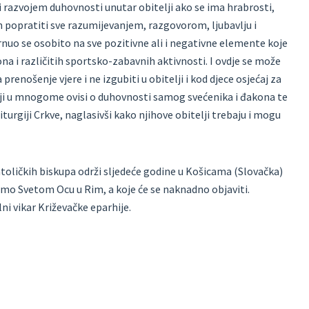
i razvojem duhovnosti unutar obitelji ako se ima hrabrosti,
čin popratiti sve razumijevanjem, razgovorom, ljubavlju i
nuo se osobito na sve pozitivne ali i negativne elemente koje
na i različitih sportsko-zabavnih aktivnosti. I ovdje se može
renošenje vjere i ne izgubiti u obitelji i kod djece osjećaj za
lji u mnogome ovisi o duhovnosti samog svećenika i đakona te
iturgiji Crkve, naglasivši kako njihove obitelji trebaju i mogu
toličkih biskupa održi sljedeće godine u Košicama (Slovačka)
smo Svetom Ocu u Rim, a koje će se naknadno objaviti.
ni vikar Križevačke eparhije.