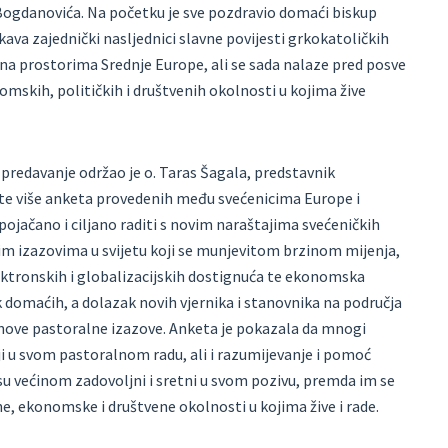
Bogdanovića. Na početku je sve pozdravio domaći biskup
rkava zajednički nasljednici slavne povijesti grkokatoličkih
na prostorima Srednje Europe, ali se sada nalaze pred posve
omskih, političkih i društvenih okolnosti u kojima žive
 predavanje održao je o. Taras Šagala, predstavnik
tate više anketa provedenih među svećenicima Europe i
pojačano i ciljano raditi s novim naraštajima svećeničkih
nim izazovima u svijetu koji se munjevitom brzinom mijenja,
elektronskih i globalizacijskih dostignuća te ekonomska
k domaćih, a dolazak novih vjernika i stanovnika na područja
 nove pastoralne izazove. Anketa je pokazala da mnogi
ji u svom pastoralnom radu, ali i razumijevanje i pomoć
 su većinom zadovoljni i sretni u svom pozivu, premda im se
e, ekonomske i društvene okolnosti u kojima žive i rade.