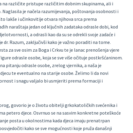
 na različite pristupe različitim dobnim skupinama, ali i
Naglasila je načela razumijevanja, poštovanja osobnosti i
što lakše i učinkovitije otvara njihova srca prema
đih naraštaja jedan od ključnih zadataka odrasle dobi, kod
lotvornosti, a odrasli kao da su se odrekli svoje zadaće i
e dr. Razum, zaključivši kako je važno poraditi na tome.
ta za sve osim za Boga i Crkvu te je lanac prenošenja vjere
figure odrasle osobe, koja se sve više očituje postkršćaninom.
 pitanju odrasle osobe, zrelog vjernika, a naša je
ecu te eventualno na starije osobe. Želimo li da novi
ozornost i snagu valjalo bi usmjeriti prema formaciji i
og, govorio je o životu obitelji grkokatoličkih svećenika i
oj ima petero djece. Osvrnuo se na sasvim konkretne poteškoće
žavanje posta u okolnostima kada djeca imaju prenatrpan
 posvjedočiti kako se sve mogućnosti koje pruža današnji