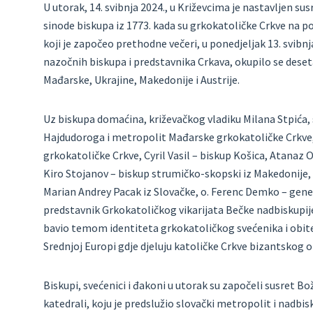
U utorak, 14. svibnja 2024., u Križevcima je nastavljen s
sinode biskupa iz 1773. kada su grkokatoličke Crkve na 
koji je započeo prethodne večeri, u ponedjeljak 13. svib
nazočnih biskupa i predstavnika Crkava, okupilo se deset
Mađarske, Ukrajine, Makedonije i Austrije.
Uz biskupa domaćina, križevačkog vladiku Milana Stpića, 
Hajdudoroga i metropolit Mađarske grkokatoličke Crkve
grkokatoličke Crkve, Cyril Vasil – biskup Košica, Atanaz
Kiro Stojanov – biskup strumičko-skopski iz Makedonije,
Marian Andrey Pacak iz Slovačke, o. Ferenc Demko – gener
predstavnik Grkokatoličkog vikarijata Bečke nadbiskupije i
bavio temom identiteta grkokatoličkog svećenika i obitelj
Srednjoj Europi gdje djeluju katoličke Crkve bizantskog ob
Biskupi, svećenici i đakoni u utorak su započeli susret B
katedrali, koju je predslužio slovački metropolit i nadbi