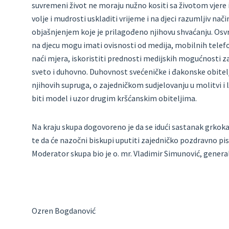
suvremeni život ne moraju nužno kositi sa životom vjere 
volje i mudrosti uskladiti vrijeme i na djeci razumljiv na
objašnjenjem koje je prilagođeno njihovu shvaćanju. Osvr
na djecu mogu imati ovisnosti od medija, mobilnih telefo
naći mjera, iskoristiti prednosti medijskih mogućnosti za p
sveto i duhovno. Duhovnost svećeničke i đakonske obite
njihovih supruga, o zajedničkom sudjelovanju u molitvi i l
biti model i uzor drugim kršćanskim obiteljima.
Na kraju skupa dogovoreno je da se idući sastanak grkoka
te da će nazočni biskupi uputiti zajedničko pozdravno pi
Moderator skupa bio je o. mr. Vladimir Simunović, general
Ozren Bogdanović