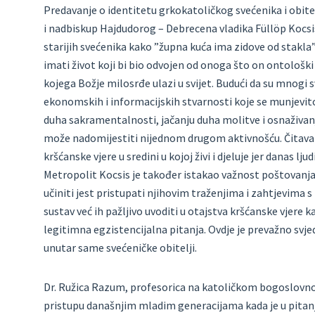
Predavanje o identitetu grkokatoličkog svećenika i obit
i nadbiskup Hajdudorog – Debrecena vladika Füllöp Kocsis
starijih svećenika kako ”župna kuća ima zidove od stakla
imati život koji bi bio odvojen od onoga što on ontološki i
kojega Božje milosrđe ulazi u svijet. Budući da su mnogi 
ekonomskih i informacijskih stvarnosti koje se munjevito m
duha sakramentalnosti, jačanju duha molitve i osnaživanju
može nadomijestiti nijednom drugom aktivnošću. Čitava s
kršćanske vjere u sredini u kojoj živi i djeluje jer danas lju
Metropolit Kocsis je također istakao važnost poštovanja 
učiniti jest pristupati njihovim traženjima i zahtjevima
sustav već ih pažljivo uvoditi u otajstva kršćanske vjere 
legitimna egzistencijalna pitanja. Ovdje je prevažno sv
unutar same svećeničke obitelji.
Dr. Ružica Razum, profesorica na katoličkom bogoslovnom
pristupu današnjim mladim generacijama kada je u pitanju