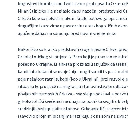
bogoslovi i koralisti pod vodstvom protopsalta Ozrena 
Milan Stipić koji je naglasio da su nazočni predstavnici C
Crkava koje su nekad i mukom krčile put svoga opstanka 
drugačijim izazovima u pastoralu te su zbog sličnih ekon
upućene danas na suradnju pred novim vremenima.
Nakon što su kratko predstavili svoje mjesne Crkve, prvo
Grkokatoličkog vikarijata iz Beča koji je prikazao rezul
posebno Ukrajine. Iz anketa proizlazi zaključak da treba 
kandidata kako bi se uspješnije mogli suočiti s pastoral
gdje nažalost ratni sukobi (kao u Ukrajini), brzi razvoj 
situacija koja utječe na migraciju stanovništva te odlaza
povijesnih europskih Crkava – sve skupa postavlja posve
grkokatolički svećenici računaju na podršku svojih obitel
središnjih biskupijskih ustanova. Grkokatolički svećenici
stavovi o brojnim pitanjima razlikuju s obzirom na životn