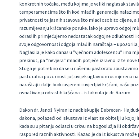
konkretnih točaka, među kojima je veliki naglasak stavila
temperamentima što ih kod mlađih generacija nalazimo. 
privatnosti te jasnih stavova što mladi osobito cijene, a 
razumijevanju kršćanske poruke. Iako je upravo odgoj mla
odraslih primjećujemo nedostatak odgojne odlučnosti i dje
svoje odgovornosti odgoja mlađih naraštaja – upozorila j
Naglasila je kako danas u ”vječnom adolescentu” ima mjes
prekinut, pa ”nevjera” mladih potječe izravno iz te nove 
Stoga je potrebno da se u našemu pastoralu zaustavimo na
pastoralna pozornost još uvijek uglavnom usmjerena na dj
naraštaji i dalje budu uvjereni i uvjerljivi kršćani, našu p
osnaživanju odraslih kršćana – istaknula je dr. Razum.
Đakon dr. Janoš Nyiran iz nadbiskupije Debrecen- Hajdudor
đakona, polazeći od iskustava iz vlastite obitelji u koj
kada su u pitanju odlasci u crkvu na bogoslužja ili obdr
raspored raznih aktivnosti. Kazao je da iz iskustva može