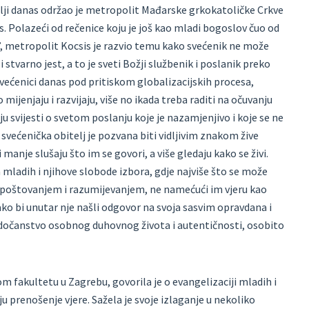
elji danas održao je metropolit Mađarske grkokatoličke Crkve
. Polazeći od rečenice koju je još kao mladi bogoslov čuo od
”, metropolit Kocsis je razvio temu kako svećenik ne može
 stvarno jest, a to je sveti Božji službenik i poslanik preko
svećenici danas pod pritiskom globalizacijskih procesa,
ijenjaju i razvijaju, više no ikada treba raditi na očuvanju
 svijesti o svetom poslanju koje je nazamjenjivo i koje se ne
većenička obitelj je pozvana biti vidljivim znakom žive
di manje slušaju što im se govori, a više gledaju kako se živi.
mladih i njihove slobode izbora, gdje najviše što se može
 s poštovanjem i razumijevanjem, ne namećući im vjeru kao
kako bi unutar nje našli odgovor na svoja sasvim opravdana i
jedočanstvo osobnog duhovnog života i autentičnosti, osobito
 fakultetu u Zagrebu, govorila je o evangelizaciji mladih i
 prenošenje vjere. Sažela je svoje izlaganje u nekoliko