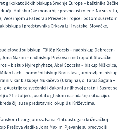
usret grkokatoličkih biskupa Srednje Europe – baštinika Bečke
području Habsburške monarhije pravno ustrojene. Na susretu,
nja, Večernjom u katedrali Presvete Trojice i potom susretom
ak biskupa i predstavnika Crkava iz Hrvatske, Slovačke,
sudjelovali su biskupi Füllöp Kocsis – nadbiskup Debrecen-
, Jona Maxim – nadbiskup Prešova i metropolit Slovačke
 Oros – biskup Nyireghyhaze, Abel Szocska – biskup Miškolca,
 Milan Lach – pomoćni biskup Bratislave, umirovljeni biskup
alni vikar biskupije Mukačevo (Ukrajina), o. Taras Šagala –
z Austrije te svećenici i đakoni u njihovoj pratnji. Susret se
i u 21. stoljeću, osobito gledom na sadašnju situaciju u
reda čiji su se predstavnici okupili u Križevcima.
ožanskom liturgijom sv. Ivana Zlatoustoga u križevačkoj
skup Prešova vladika Jona Maxim. Pjevanje su predvodili