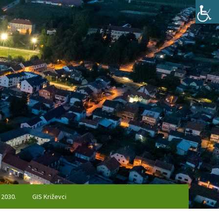
 2030.
GIS Križevci