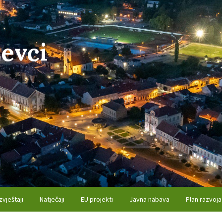
evci
zvještaji
Natječaji
EU projekti
Javna nabava
Plan razvoja