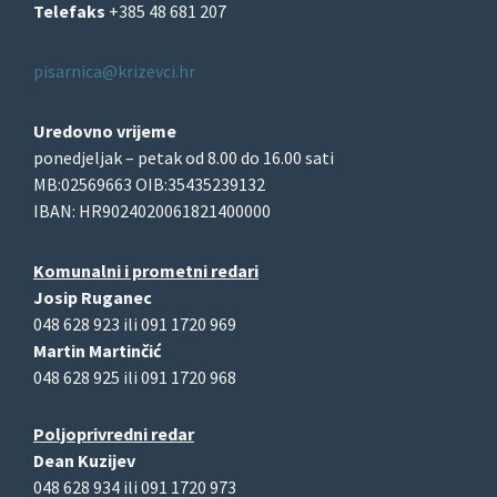
Telefaks
+385 48 681 207
pisarnica@krizevci.hr
Uredovno vrijeme
ponedjeljak – petak od 8.00 do 16.00 sati
MB:02569663 OIB:35435239132
IBAN: HR9024020061821400000
Komunalni i prometni redari
Josip Ruganec
048 628 923 ili 091 1720 969
Martin Martinčić
048 628 925 ili 091 1720 968
Poljoprivredni redar
Dean Kuzijev
048 628 934 ili 091 1720 973