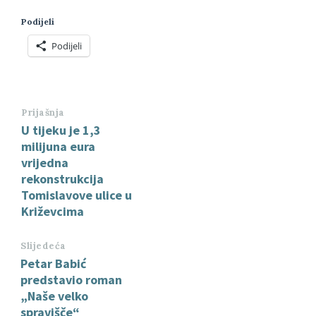
Podijeli
Podijeli
Prijašnja
U tijeku je 1,3
milijuna eura
vrijedna
rekonstrukcija
Tomislavove ulice u
Križevcima
Slijedeća
Petar Babić
predstavio roman
„Naše velko
spravišče“