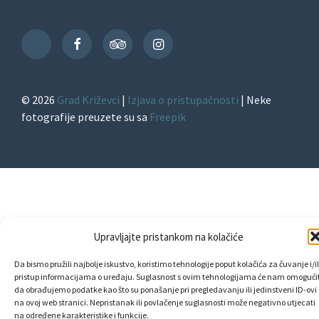
Facebook
TripAdvisor
Instagram
TikTok
© 2026
Grad Križevci
|
Izjava o pristupačnosti
| Neke
fotografije preuzete su sa
Freepik
Upravljajte pristankom na kolačiće
Da bismo pružili najbolje iskustvo, koristimo tehnologije poput kolačića za čuvanje i/il
pristup informacijama o uređaju. Suglasnost s ovim tehnologijama će nam omogućit
da obrađujemo podatke kao što su ponašanje pri pregledavanju ili jedinstveni ID-ovi
na ovoj web stranici. Nepristanak ili povlačenje suglasnosti može negativno utjecati
na određene karakteristike i funkcije.