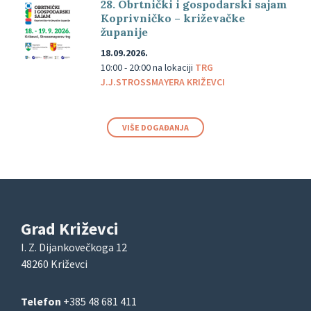
28. Obrtnički i gospodarski sajam
Koprivničko – križevačke
županije
18.09.2026.
10:00 - 20:00
na lokaciji
TRG
J.J.STROSSMAYERA KRIŽEVCI
VIŠE DOGAĐANJA
Grad Križevci
I. Z. Dijankovečkoga 12
48260 Križevci
Telefon
+385 48 681 411