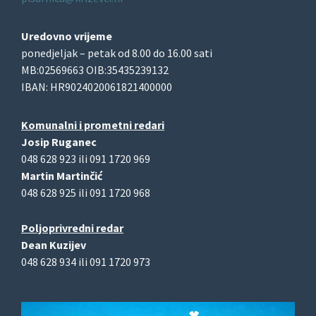
Uredovno vrijeme
ponedjeljak – petak od 8.00 do 16.00 sati
MB:02569663 OIB:35435239132
IBAN: HR9024020061821400000
Komunalni i prometni redari
Josip Ruganec
048 628 923 ili 091 1720 969
Martin Martinčić
048 628 925 ili 091 1720 968
Poljoprivredni redar
Dean Kuzijev
048 628 934 ili 091 1720 973