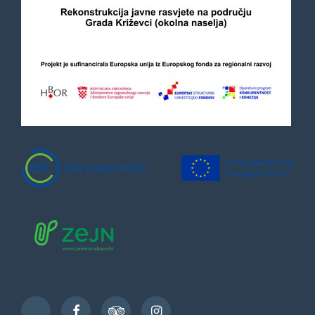
Facebook
TripAdvisor
Instagram