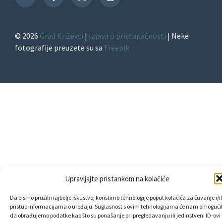
TikTok
© 2026
Grad Križevci
|
Izjava o pristupačnosti
| Neke
fotografije preuzete su sa
Freepik
Upravljajte pristankom na kolačiće
Da bismo pružili najbolje iskustvo, koristimo tehnologije poput kolačića za čuvanje i/il
pristup informacijama o uređaju. Suglasnost s ovim tehnologijama će nam omogućit
da obrađujemo podatke kao što su ponašanje pri pregledavanju ili jedinstveni ID-ovi