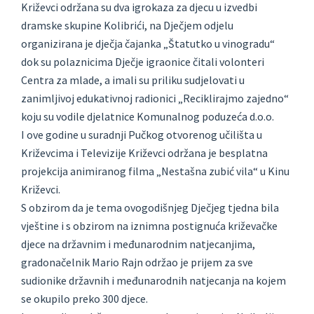
Križevci održana su dva igrokaza za djecu u izvedbi
dramske skupine Kolibrići, na Dječjem odjelu
organizirana je dječja čajanka „Štatutko u vinogradu“
dok su polaznicima Dječje igraonice čitali volonteri
Centra za mlade, a imali su priliku sudjelovati u
zanimljivoj edukativnoj radionici „Reciklirajmo zajedno“
koju su vodile djelatnice Komunalnog poduzeća d.o.o.
I ove godine u suradnji Pučkog otvorenog učilišta u
Križevcima i Televizije Križevci održana je besplatna
projekcija animiranog filma „Nestašna zubić vila“ u Kinu
Križevci.
S obzirom da je tema ovogodišnjeg Dječjeg tjedna bila
vještine i s obzirom na iznimna postignuća križevačke
djece na državnim i međunarodnim natjecanjima,
gradonačelnik Mario Rajn održao je prijem za sve
sudionike državnih i međunarodnih natjecanja na kojem
se okupilo preko 300 djece.