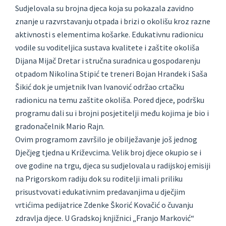
Sudjelovala su brojna djeca koja su pokazala zavidno
znanje u razvrstavanju otpada i brizi o okolišu kroz razne
aktivnosti s elementima košarke. Edukativnu radionicu
vodile su voditeljica sustava kvalitete i zaštite okoliša
Dijana Mijač Dretar i stručna suradnica u gospodarenju
otpadom Nikolina Stipić te treneri Bojan Hrandek i Saša
Šikić dok je umjetnik Ivan Ivanović održao crtačku
radionicu na temu zaštite okoliša. Pored djece, podršku
programu dali su i brojni posjetitelji među kojima je bio i
gradonačelnik Mario Rajn.
Ovim programom završilo je obilježavanje još jednog
Dječjeg tjedna u Križevcima. Velik broj djece okupio se i
ove godine na trgu, djeca su sudjelovala u radijskoj emisiji
na Prigorskom radiju dok su roditelji imali priliku
prisustvovati edukativnim predavanjima u dječjim
vrtićima pedijatrice Zdenke Škorić Kovačić o čuvanju
zdravlja djece. U Gradskoj knjižnici „Franjo Marković“