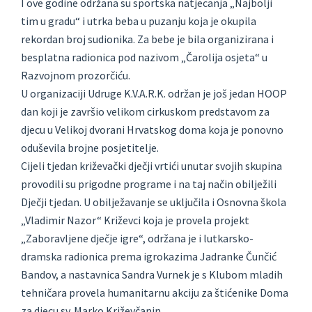
I ove godine održana su sportska natjecanja „Najbolji
tim u gradu“ i utrka beba u puzanju koja je okupila
rekordan broj sudionika. Za bebe je bila organizirana i
besplatna radionica pod nazivom „Čarolija osjeta“ u
Razvojnom prozorčiću.
U organizaciji Udruge K.V.A.R.K. održan je još jedan HOOP
dan koji je završio velikom cirkuskom predstavom za
djecu u Velikoj dvorani Hrvatskog doma koja je ponovno
oduševila brojne posjetitelje.
Cijeli tjedan križevački dječji vrtići unutar svojih skupina
provodili su prigodne programe i na taj način obilježili
Dječji tjedan. U obilježavanje se uključila i Osnovna škola
„Vladimir Nazor“ Križevci koja je provela projekt
„Zaboravljene dječje igre“, održana je i lutkarsko-
dramska radionica prema igrokazima Jadranke Čunčić
Bandov, a nastavnica Sandra Vurnek je s Klubom mladih
tehničara provela humanitarnu akciju za štićenike Doma
za djecu sv. Marko Križevčanin.