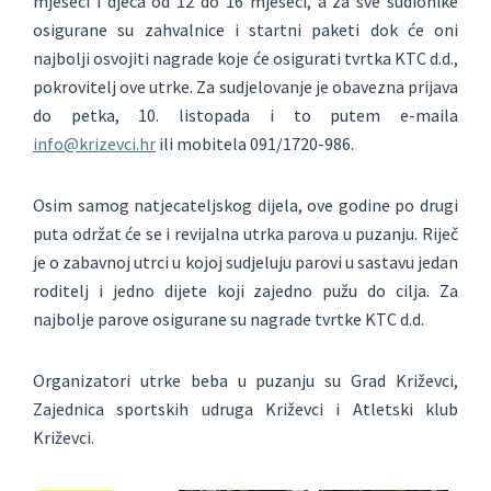
mjeseci i djeca od 12 do 16 mjeseci, a za sve sudionike
osigurane su zahvalnice i startni paketi dok će oni
najbolji osvojiti nagrade koje će osigurati tvrtka KTC d.d.,
pokrovitelj ove utrke. Za sudjelovanje je obavezna prijava
do petka, 10. listopada i to putem e-maila
info@krizevci.hr
ili mobitela 091/1720-986.
Osim samog natjecateljskog dijela, ove godine po drugi
puta održat će se i revijalna utrka parova u puzanju. Riječ
je o zabavnoj utrci u kojoj sudjeluju parovi u sastavu jedan
roditelj i jedno dijete koji zajedno pužu do cilja. Za
najbolje parove osigurane su nagrade tvrtke KTC d.d.
Organizatori utrke beba u puzanju su Grad Križevci,
Zajednica sportskih udruga Križevci i Atletski klub
Križevci.