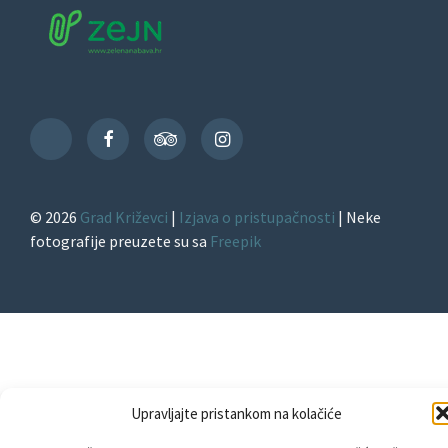
Facebook
TripAdvisor
Instagram
TikTok
© 2026
Grad Križevci
|
Izjava o pristupačnosti
| Neke
fotografije preuzete su sa
Freepik
Upravljajte pristankom na kolačiće