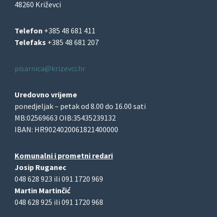
48260 Križevci
Telefon
+385 48 681 411
Telefaks
+385 48 681 207
pisarnica@krizevci.hr
Uredovno vrijeme
ponedjeljak – petak od 8.00 do 16.00 sati
MB:02569663 OIB:35435239132
IBAN: HR9024020061821400000
Komunalni i prometni redari
Josip Ruganec
048 628 923 ili 091 1720 969
Martin Martinčić
048 628 925 ili 091 1720 968