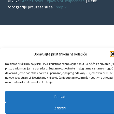
© 2026
Grad Križevci
|
Izjava o pristupačnosti
| Neke
fotografije preuzete su sa
Freepik
Upravljajte pristankom na kolačiće
Da bismo pružili najbolje iskustvo, koristimo tehnologije poput kolačića za čuvanje i/il
pristup informacijama o uređaju. Suglasnost s ovim tehnologijama će nam omogućit
da obrađujemo podatke kao što su ponašanje pri pregledavanju ili jedinstveni ID-ovi
na ovoj web stranici. Nepristanak ili povlačenje suglasnosti može negativno utjecati
na određene karakteristike i funkcije.
Prihvati
Zabrani