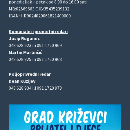
ponedjeljak – petak od 8.00 do 16.00 sati
MB:02569663 OIB:35435239132
IBAN: HR9024020061821400000
Komunalni i prometni redari
Josip Ruganec
048 628 923 ili 091 1720 969
Martin Martinčić
048 628 925 ili 091 1720 968
Poljoprivredni redar
Dean Kuzijev
048 628 934 ili 091 1720 973