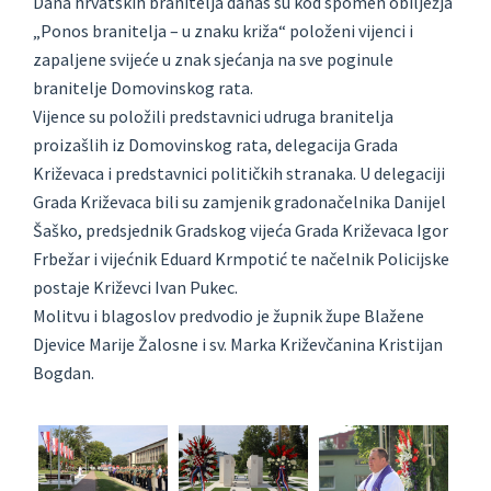
Dana hrvatskih branitelja danas su kod spomen obilježja
„Ponos branitelja – u znaku križa“ položeni vijenci i
zapaljene svijeće u znak sjećanja na sve poginule
branitelje Domovinskog rata.
Vijence su položili predstavnici udruga branitelja
proizašlih iz Domovinskog rata, delegacija Grada
Križevaca i predstavnici političkih stranaka. U delegaciji
Grada Križevaca bili su zamjenik gradonačelnika Danijel
Šaško, predsjednik Gradskog vijeća Grada Križevaca Igor
Frbežar i vijećnik Eduard Krmpotić te načelnik Policijske
postaje Križevci Ivan Pukec.
Molitvu i blagoslov predvodio je župnik župe Blažene
Djevice Marije Žalosne i sv. Marka Križevčanina Kristijan
Bogdan.