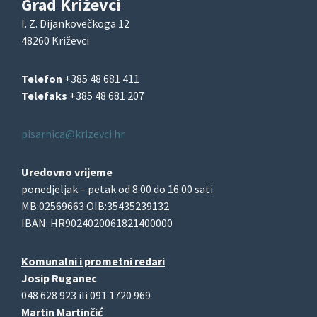
Grad Križevci
I. Z. Dijankovečkoga 12
48260 Križevci
Telefon
+385 48 681 411
Telefaks
+385 48 681 207
pisarnica@krizevci.hr
Uredovno vrijeme
ponedjeljak – petak od 8.00 do 16.00 sati
MB:02569663 OIB:35435239132
IBAN: HR9024020061821400000
Komunalni i prometni redari
Josip Ruganec
048 628 923 ili 091 1720 969
Martin Martinčić