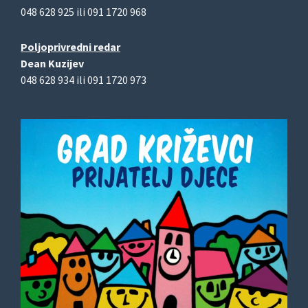
048 628 925 ili 091 1720 968
Poljoprivredni redar
Dean Kuzijev
048 628 934 ili 091 1720 973