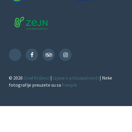
Facebook
TripAdvisor
Instagram
TikTok
© 2026
Grad Križevci
|
Izjava o pristupačnosti
| Neke
fotografije preuzete su sa
Freepik