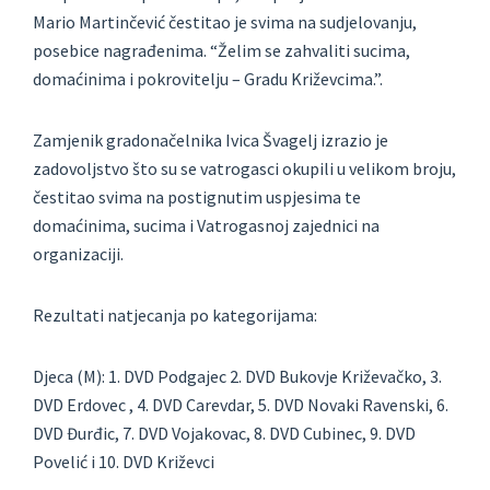
Mario Martinčević čestitao je svima na sudjelovanju,
posebice nagrađenima. “Želim se zahvaliti sucima,
domaćinima i pokrovitelju – Gradu Križevcima.”.
Zamjenik gradonačelnika Ivica Švagelj izrazio je
zadovoljstvo što su se vatrogasci okupili u velikom broju,
čestitao svima na postignutim uspjesima te
domaćinima, sucima i Vatrogasnoj zajednici na
organizaciji.
Rezultati natjecanja po kategorijama:
Djeca (M): 1. DVD Podgajec 2. DVD Bukovje Križevačko, 3.
DVD Erdovec , 4. DVD Carevdar, 5. DVD Novaki Ravenski, 6.
DVD Đurđic, 7. DVD Vojakovac, 8. DVD Cubinec, 9. DVD
Povelić i 10. DVD Križevci