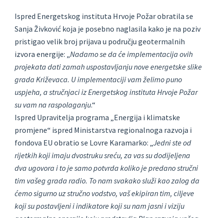
Ispred Energetskog instituta Hrvoje Požar obratila se
Sanja Živković koja je posebno naglasila kako je na poziv
pristigao velik broj prijava u području geotermalnih
izvora energije: „
Nadamo se da će implementacija ovih
projekata dati zamah uspostavljanju nove energetske slike
grada Križevaca. U implementaciji vam želimo puno
uspjeha, a stručnjaci iz Energetskog instituta Hrvoje Požar
su vam na raspolaganju
.“
Ispred Upravitelja programa „Energija i klimatske
promjene“ ispred Ministarstva regionalnoga razvoja i
fondova EU obratio se Lovre Karamarko: „
Jedni ste od
rijetkih koji imaju dvostruku sreću, za vas su dodijeljena
dva ugovora i to je samo potvrda koliko je predano stručni
tim vašeg grada radio. To nam svakako služi kao zalog da
ćemo sigurno uz stručno vodstvo, vaš ekipiran tim, ciljeve
koji su postavljeni i indikatore koji su nam jasni i viziju