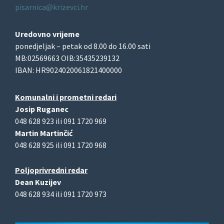
pisarnica@krizevci.hr
Uredovno vrijeme
ponedjeljak – petak od 8.00 do 16.00 sati
MB:02569663 OIB:35435239132
IBAN: HR9024020061821400000
Komunalni i prometni redari
Josip Ruganec
048 628 923 ili 091 1720 969
Martin Martinčić
048 628 925 ili 091 1720 968
Poljoprivredni redar
Dean Kuzijev
048 628 934 ili 091 1720 973