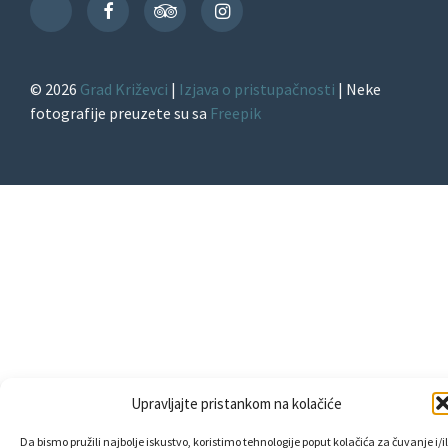
Facebook
TripAdvisor
Instagram
TikTok
© 2026
Grad Križevci
|
Izjava o pristupačnosti
| Neke
fotografije preuzete su sa
Freepik
Upravljajte pristankom na kolačiće
Da bismo pružili najbolje iskustvo, koristimo tehnologije poput kolačića za čuvanje i/il