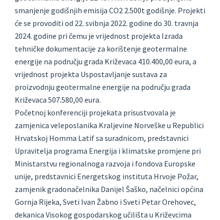
smanjenje godišnjih emisija CO2 2.500t godišnje. Projekti
će se provoditi od 22. svibnja 2022. godine do 30. travnja
2024. godine pri čemu je vrijednost projekta Izrada
tehničke dokumentacije za korištenje geotermalne
energije na području grada Križevaca 410.400,00 eura, a
vrijednost projekta Uspostavljanje sustava za
proizvodnju geotermalne energije na području grada
Križevaca 507.580,00 eura.
Početnoj konferenciji projekata prisustvovala je
zamjenica veleposlanika Kraljevine Norveške u Republici
Hrvatskoj Homma Latif sa suradnicom, predstavnici
Upravitelja programa Energija i klimatske promjene pri
Ministarstvu regionalnoga razvoja i fondova Europske
unije, predstavnici Energetskog instituta Hrvoje Požar,
zamjenik gradonačelnika Danijel Šaško, načelnici općina
Gornja Rijeka, Sveti Ivan Žabno i Sveti Petar Orehovec,
dekanica Visokog gospodarskog učilišta u Križevcima