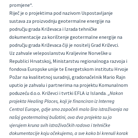
promjene“.
Riječ je o projektima pod nazivom Uspostavljanje
sustava za proizvodnju geotermalne energije na
području grada Križevaca i Izrada tehničke
dokumentacije za korištenje geotermalne energije na
području grada Križevaca čiji je nositelj Grad Križevci.
Uz zahvale veleposlanstvu Kraljevine Norveške u
Republici Hrvatskoj, Ministarstvu regionalnoga razvoja i
fondova Europske unije te Energetskom institutu Hrvoje
Požar na kvalitetnoj suradnji, gradonačelnik Mario Rajn
uputio je zahvalu i partnerima na projektu Komunalnom
poduzeću d.o.o. Križevci i tvrtki EFLA iz Islanda. „
Nakon
projekta Healing Places, koji je financiran iz Interreg
Central Europe, gdje smo započeli malo šira istraživanja na
našoj geotermalnoj bušotini, ova dva projekta su ja
vjerujem kruna svih istraživačkih radova i tehničke
dokumentacije koju očekujemo, a sve kako bi krenuli korak