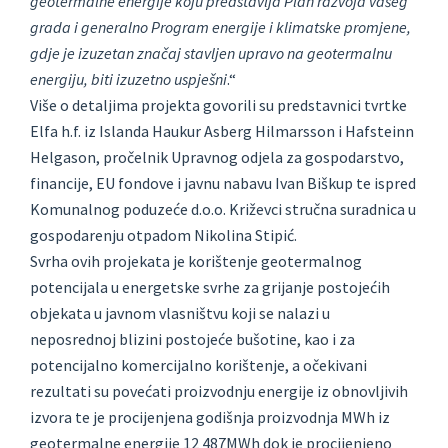
geotermalne energije koju predstavlja Plan razvoja vašeg
grada i generalno Program energije i klimatske promjene,
gdje je izuzetan značaj stavljen upravo na geotermalnu
energiju, biti izuzetno uspješni
.“
Više o detaljima projekta govorili su predstavnici tvrtke
Elfa h.f. iz Islanda Haukur Asberg Hilmarsson i Hafsteinn
Helgason, pročelnik Upravnog odjela za gospodarstvo,
financije, EU fondove i javnu nabavu Ivan Biškup te ispred
Komunalnog poduzeće d.o.o. Križevci stručna suradnica u
gospodarenju otpadom Nikolina Stipić.
Svrha ovih projekata je korištenje geotermalnog
potencijala u energetske svrhe za grijanje postojećih
objekata u javnom vlasništvu koji se nalazi u
neposrednoj blizini postojeće bušotine, kao i za
potencijalno komercijalno korištenje, a očekivani
rezultati su povećati proizvodnju energije iz obnovljivih
izvora te je procijenjena godišnja proizvodnja MWh iz
geotermalne energije 12 487MWh dok je procijenjeno