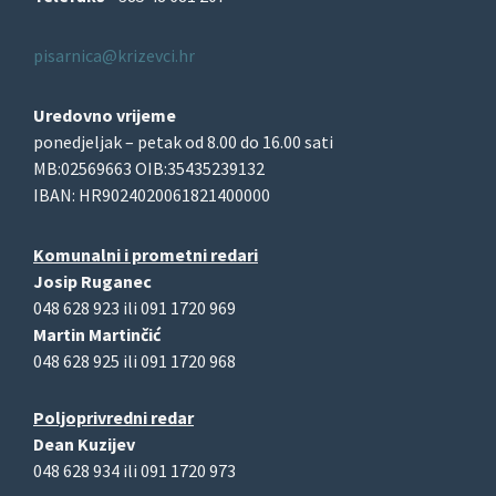
pisarnica@krizevci.hr
Uredovno vrijeme
ponedjeljak – petak od 8.00 do 16.00 sati
MB:02569663 OIB:35435239132
IBAN: HR9024020061821400000
Komunalni i prometni redari
Josip Ruganec
048 628 923 ili 091 1720 969
Martin Martinčić
048 628 925 ili 091 1720 968
Poljoprivredni redar
Dean Kuzijev
048 628 934 ili 091 1720 973