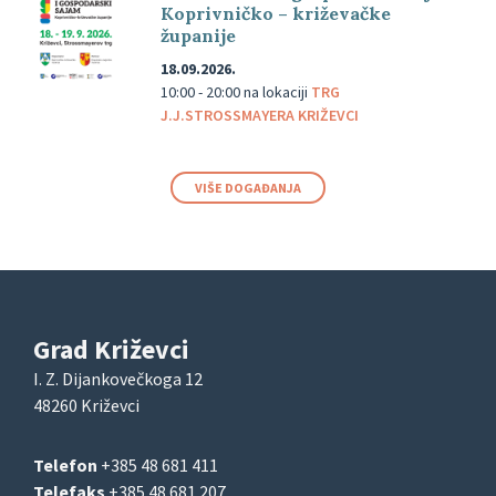
Koprivničko – križevačke
županije
18.09.2026.
10:00 - 20:00
na lokaciji
TRG
J.J.STROSSMAYERA KRIŽEVCI
VIŠE DOGAĐANJA
Grad Križevci
I. Z. Dijankovečkoga 12
48260 Križevci
Telefon
+385 48 681 411
Telefaks
+385 48 681 207