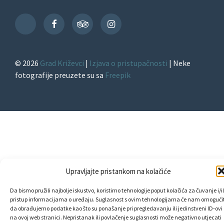
Facebook
TripAdvisor
Instagram
TikTok
© 2026
Grad Križevci
|
Izjava o pristupačnosti
| Neke
fotografije preuzete su sa
Freepik
Upravljajte pristankom na kolačiće
Da bismo pružili najbolje iskustvo, koristimo tehnologije poput kolačića za čuvanje i/il
pristup informacijama o uređaju. Suglasnost s ovim tehnologijama će nam omogućit
da obrađujemo podatke kao što su ponašanje pri pregledavanju ili jedinstveni ID-ovi
na ovoj web stranici. Nepristanak ili povlačenje suglasnosti može negativno utjecati