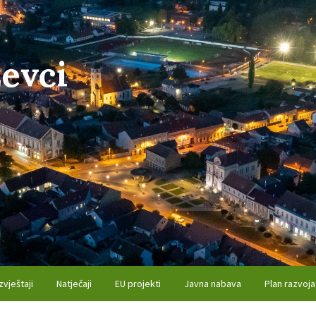
evci
zvještaji
Natječaji
EU projekti
Javna nabava
Plan razvoja