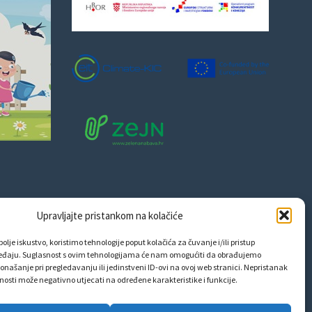
Upravljajte pristankom na kolačiće
olje iskustvo, koristimo tehnologije poput kolačića za čuvanje i/ili pristup
eđaju. Suglasnost s ovim tehnologijama će nam omogućiti da obrađujemo
onašanje pri pregledavanju ili jedinstveni ID-ovi na ovoj web stranici. Nepristanak
snosti može negativno utjecati na određene karakteristike i funkcije.