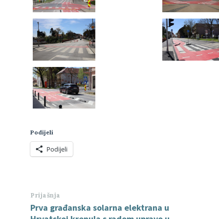
Podijeli
Podijeli
Prijašnja
Prva građanska solarna elektrana u
Hrvatskoj krenula s radom upravo u