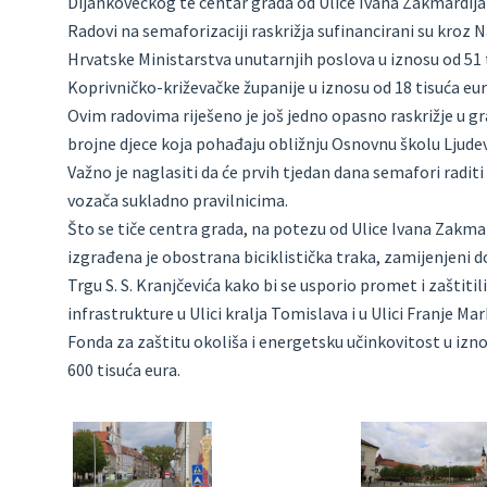
Dijankovečkog te centar grada od Ulice Ivana Zakmardija
Radovi na semaforizaciji raskrižja sufinancirani su kro
Hrvatske Ministarstva unutarnjih poslova u iznosu od 51 
Koprivničko-križevačke županije u iznosu od 18 tisuća eur
Ovim radovima riješeno je još jedno opasno raskrižje u g
brojne djece koja pohađaju obližnju Osnovnu školu Ljude
Važno je naglasiti da će prvih tjedan dana semafori radit
vozača sukladno pravilnicima.
Što se tiče centra grada, na potezu od Ulice Ivana Zakm
izgrađena je obostrana biciklistička traka, zamijenjeni do
Trgu S. S. Kranjčevića kako bi se usporio promet i zaštitili
infrastrukture u Ulici kralja Tomislava i u Ulici Franje M
Fonda za zaštitu okoliša i energetsku učinkovitost u izno
600 tisuća eura.