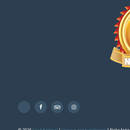
Facebook
TripAdvisor
Instagram
TikTok
© 2026
Grad Križevci
|
Izjava o pristupačnosti
| Neke foto