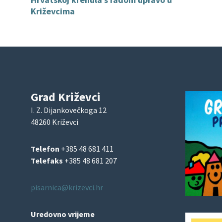
Križevcima
Grad Križevci
I. Z. Dijankovečkoga 12
48260 Križevci
Telefon
+385 48 681 411
Telefaks
+385 48 681 207
pisarnica@krizevci.hr
Uredovno vrijeme