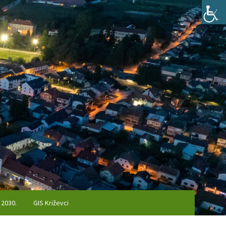
 2030.
GIS Križevci