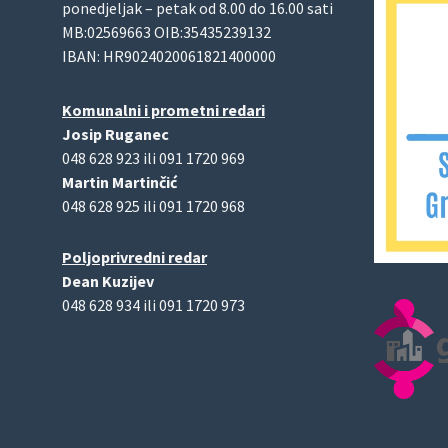
ponedjeljak – petak od 8.00 do 16.00 sati
MB:02569663 OIB:35435239132
IBAN: HR9024020061821400000
Komunalni i prometni redari
Josip Ruganec
048 628 923 ili 091 1720 969
Martin Martinčić
048 628 925 ili 091 1720 968
Poljoprivredni redar
Dean Kuzijev
048 628 934 ili 091 1720 973