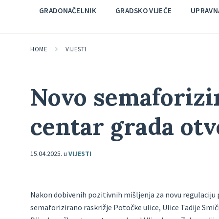
GRADONAČELNIK
GRADSKO VIJEĆE
UPRAVNA
HOME
VIJESTI
Novo semaforizir
centar grada ot
15.04.2025.
u
VIJESTI
Nakon dobivenih pozitivnih mišljenja za novu regulacij
semaforizirano raskrižje Potočke ulice, Ulice Tadije Smič