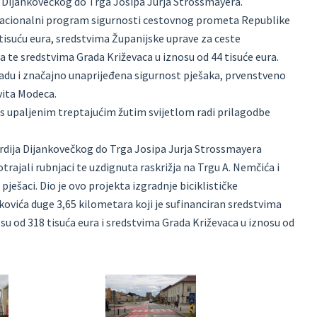
 Dijankovečkog do Trga Josipa Jurja Strossmayera.
z Nacionalni program sigurnosti cestovnog prometa Republike
tisuću eura, sredstvima Županijske uprave za ceste
a te sredstvima Grada Križevaca u iznosu od 44 tisuće eura.
radu i značajno unaprijeđena sigurnost pješaka, prvenstveno
vita Modeca.
i s upaljenim treptajućim žutim svijetlom radi prilagodbe
ardija Dijankovečkog do Trga Josipa Jurja Strossmayera
trajali rubnjaci te uzdignuta raskrižja na Trgu A. Nemčića i
 pješaci. Dio je ovo projekta izgradnje biciklističke
arkovića duge 3,65 kilometara koji je sufinanciran sredstvima
su od 318 tisuća eura i sredstvima Grada Križevaca u iznosu od