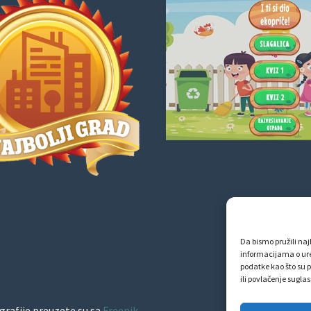
Da bismo pružili najb
informacijama o ur
podatke kao što su p
ili povlačenje sugla
grafije preuzete su sa
Freepik