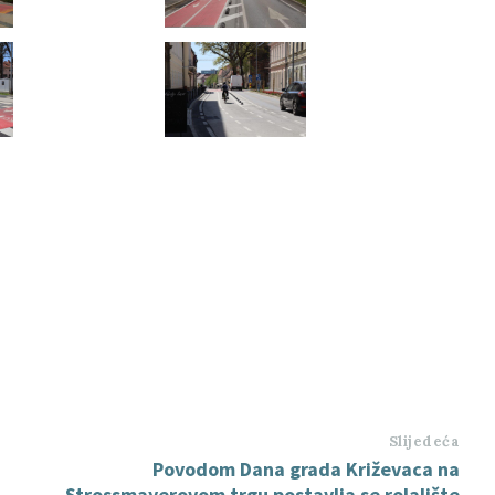
Slijedeća
Povodom Dana grada Križevaca na
Strossmayerovom trgu postavlja se rolalište