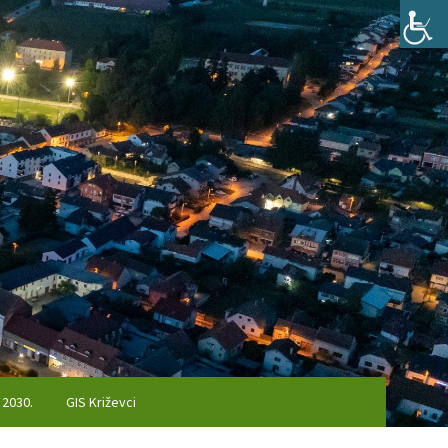
 2030.
GIS Križevci