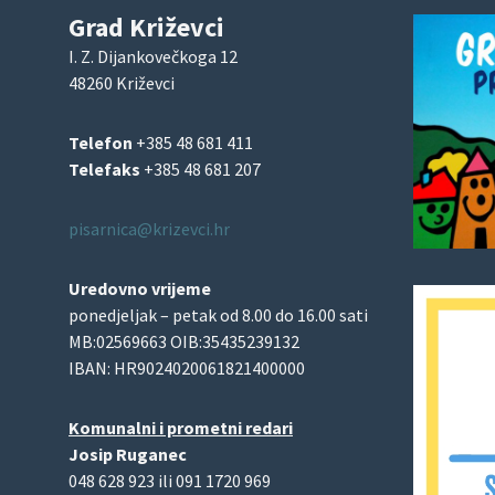
Grad Križevci
I. Z. Dijankovečkoga 12
48260 Križevci
Telefon
+385 48 681 411
Telefaks
+385 48 681 207
pisarnica@krizevci.hr
Uredovno vrijeme
ponedjeljak – petak od 8.00 do 16.00 sati
MB:02569663 OIB:35435239132
IBAN: HR9024020061821400000
Komunalni i prometni redari
Josip Ruganec
048 628 923 ili 091 1720 969