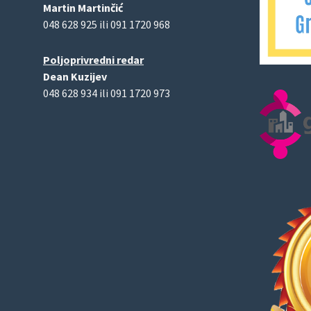
Martin Martinčić
048 628 925 ili 091 1720 968
Poljoprivredni redar
Dean Kuzijev
048 628 934 ili 091 1720 973