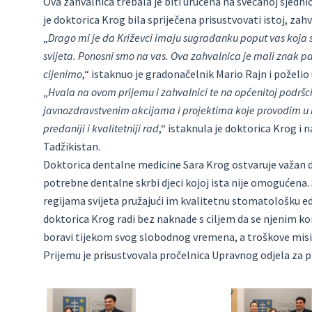
Ova zahvalnica trebala je biti uručena na svečanoj sjedni
je doktorica Krog bila spriječena prisustvovati istoj, zah
„
Drago mi je da Križevci imaju sugrađanku poput vas koja 
svijeta. Ponosni smo na vas. Ova zahvalnica je mali znak p
cijenimo
,“ istaknuo je gradonačelnik Mario Rajn i poželio 
„
Hvala na ovom prijemu i zahvalnici te na općenitoj podršci
javnozdravstvenim akcijama i projektima koje provodim u 
predaniji i kvalitetniji rad
,“ istaknula je doktorica Krog i 
Tadžikistan.
Doktorica dentalne medicine Sara Krog ostvaruje važan
potrebne dentalne skrbi djeci kojoj ista nije omogućena. 
regijama svijeta pružajući im kvalitetnu stomatološku ed
doktorica Krog radi bez naknade s ciljem da se njenim kor
boravi tijekom svog slobodnog vremena, a troškove misij
Prijemu je prisustvovala pročelnica Upravnog odjela za p