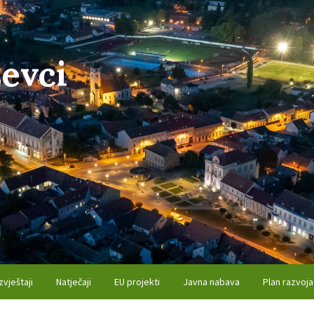
evci
zvještaji
Natječaji
EU projekti
Javna nabava
Plan razvoja