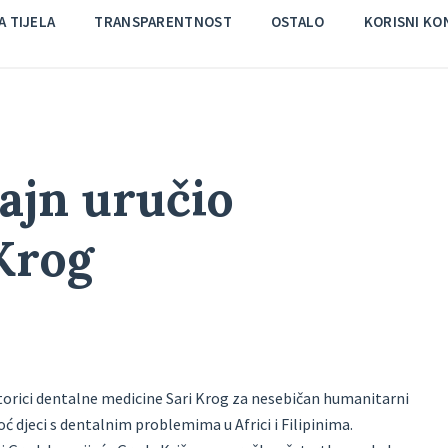
 TIJELA
TRANSPARENTNOST
OSTALO
KORISNI KO
ajn uručio
Krog
torici dentalne medicine Sari Krog za nesebičan humanitarni
oć djeci s dentalnim problemima u Africi i Filipinima.