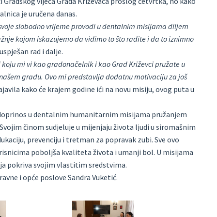
ci Gradskog vijeća Grada Križevaca prošlog četvrtka, no kako
valnica je uručena danas.
svoje slobodno vrijeme provodi u dentalnim misijama diljem
ažnje kojom iskazujemo da vidimo to što radite i da to iznimno
uspješan rad i dalje.
 koju mi vi kao gradonačelnik i kao Grad Križevci pružate u
našem gradu. Ovo mi predstavlja dodatnu motivaciju za još
najavila kako će krajem godine ići na novu misiju, ovog puta u
 doprinos u dentalnim humanitarnim misijama pružanjem
Svojim činom sudjeluje u mijenjaju života ljudi u siromašnim
ukaciju, prevenciju i tretman za popravak zubi. Sve ovo
isnicima poboljša kvaliteta života i umanji bol. U misijama
a pokriva svojim vlastitim sredstvima.
ravne i opće poslove Sandra Vuketić.