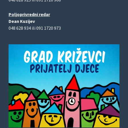
Poljoprivredni redar
Dean Kuzijev
048 628 934 ili 091 1720 973