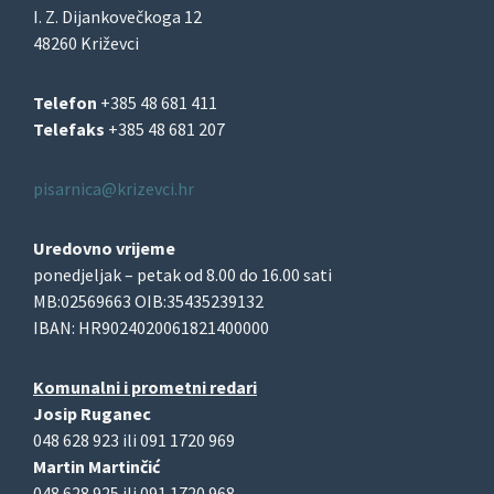
I. Z. Dijankovečkoga 12
48260 Križevci
Telefon
+385 48 681 411
Telefaks
+385 48 681 207
pisarnica@krizevci.hr
Uredovno vrijeme
ponedjeljak – petak od 8.00 do 16.00 sati
MB:02569663 OIB:35435239132
IBAN: HR9024020061821400000
Komunalni i prometni redari
Josip Ruganec
048 628 923 ili 091 1720 969
Martin Martinčić
048 628 925 ili 091 1720 968