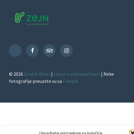
Facebook
TripAdvisor
Instagram
TikTok
© 2026
Grad Križevci
|
Izjava o pristupačnosti
| Neke
fotografije preuzete su sa
Freepik
Upravljajte pristankom na kolačiće