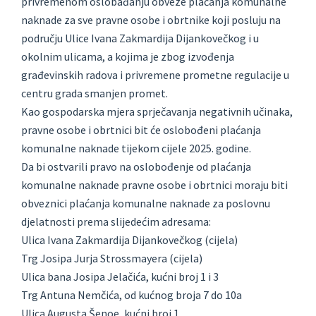
privremenom oslobađanju obveze plaćanja komunalne
naknade za sve pravne osobe i obrtnike koji posluju na
području Ulice Ivana Zakmardija Dijankovečkog i u
okolnim ulicama, a kojima je zbog izvođenja
građevinskih radova i privremene prometne regulacije u
centru grada smanjen promet.
Kao gospodarska mjera sprječavanja negativnih učinaka,
pravne osobe i obrtnici bit će oslobođeni plaćanja
komunalne naknade tijekom cijele 2025. godine.
Da bi ostvarili pravo na oslobođenje od plaćanja
komunalne naknade pravne osobe i obrtnici moraju biti
obveznici plaćanja komunalne naknade za poslovnu
djelatnosti prema slijedećim adresama:
Ulica Ivana Zakmardija Dijankovečkog (cijela)
Trg Josipa Jurja Strossmayera (cijela)
Ulica bana Josipa Jelačića, kućni broj 1 i 3
Trg Antuna Nemčića, od kućnog broja 7 do 10a
Ulica Augusta Šenoe, kućni broj 1