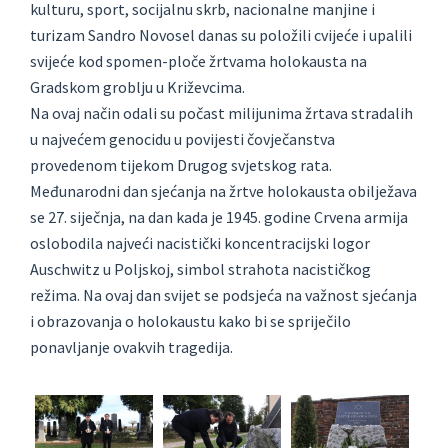
kulturu, sport, socijalnu skrb, nacionalne manjine i
turizam Sandro Novosel danas su položili cvijeće i upalili
svijeće kod spomen-ploče žrtvama holokausta na
Gradskom groblju u Križevcima.
Na ovaj način odali su počast milijunima žrtava stradalih
u najvećem genocidu u povijesti čovječanstva
provedenom tijekom Drugog svjetskog rata.
Međunarodni dan sjećanja na žrtve holokausta obilježava
se 27. siječnja, na dan kada je 1945. godine Crvena armija
oslobodila najveći nacistički koncentracijski logor
Auschwitz u Poljskoj, simbol strahota nacističkog
režima. Na ovaj dan svijet se podsjeća na važnost sjećanja
i obrazovanja o holokaustu kako bi se spriječilo
ponavljanje ovakvih tragedija.