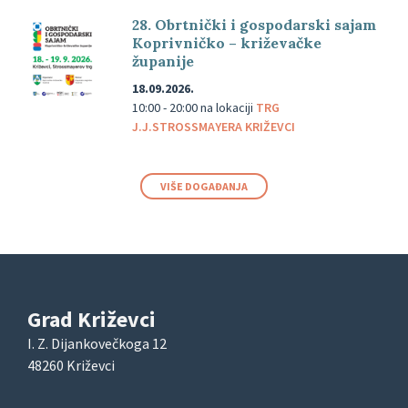
28. Obrtnički i gospodarski sajam
Koprivničko – križevačke
županije
18.09.2026.
10:00 - 20:00
na lokaciji
TRG
J.J.STROSSMAYERA KRIŽEVCI
VIŠE DOGAĐANJA
Grad Križevci
I. Z. Dijankovečkoga 12
48260 Križevci