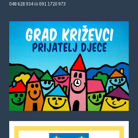
048 628 934 ili 091 1720 973