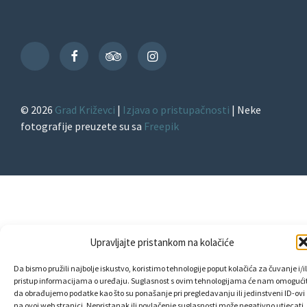
Facebook
TripAdvisor
Instagram
TikTok
© 2026
Grad Križevci
|
Izjava o pristupačnosti
| Neke
fotografije preuzete su sa
Freepik
Upravljajte pristankom na kolačiće
Da bismo pružili najbolje iskustvo, koristimo tehnologije poput kolačića za čuvanje i/il
pristup informacijama o uređaju. Suglasnost s ovim tehnologijama će nam omogućit
da obrađujemo podatke kao što su ponašanje pri pregledavanju ili jedinstveni ID-ovi
na ovoj web stranici. Nepristanak ili povlačenje suglasnosti može negativno utjecati