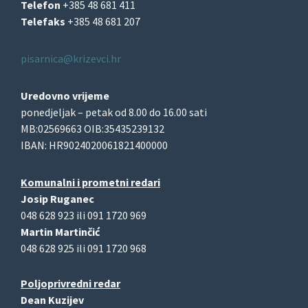
Telefon
+385 48 681 411
Telefaks
+385 48 681 207
pisarnica@krizevci.hr
Uredovno vrijeme
ponedjeljak – petak od 8.00 do 16.00 sati
MB:02569663 OIB:35435239132
IBAN: HR9024020061821400000
Komunalni i prometni redari
Josip Ruganec
048 628 923 ili 091 1720 969
Martin Martinčić
048 628 925 ili 091 1720 968
Poljoprivredni redar
Dean Kuzijev