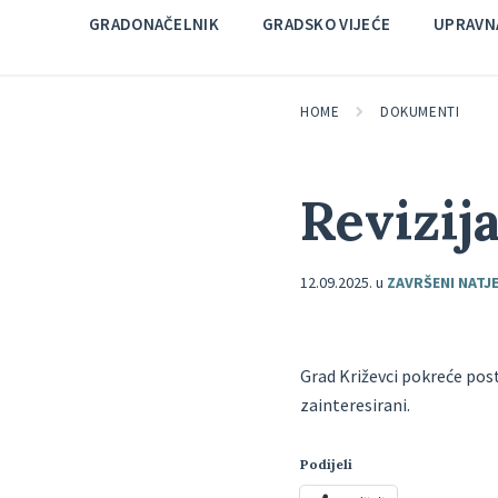
GRADONAČELNIK
GRADSKO VIJEĆE
UPRAVNA
HOME
DOKUMENTI
Revizij
12.09.2025.
u
ZAVRŠENI NATJE
Grad Križevci pokreće pos
zainteresirani.
Podijeli