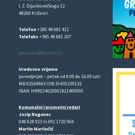
I. Z. Dijankovečkoga 12
48260 Križevci
Telefon
+385 48 681 411
Telefaks
+385 48 681 207
pisarnica@krizevci.hr
Uredovno vrijeme
ponedjeljak – petak od 8.00 do 16.00 sati
MB:02569663 OIB:35435239132
IBAN: HR9024020061821400000
Komunalni i prometni redari
Josip Ruganec
048 628 923 ili 091 1720 969
Martin Martinčić