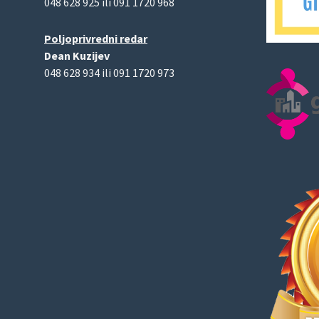
048 628 925 ili 091 1720 968
Poljoprivredni redar
Dean Kuzijev
048 628 934 ili 091 1720 973