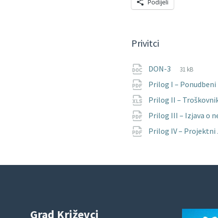
Podijeli
Privitci
File
docx
File
DON-3
31 kB
extension:
size:
Prilog I – Ponudbeni 
Prilog II – Troškovni
Prilog III – Izjava o
Prilog IV – Projektn
Grad Križevci