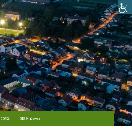
 2030.
GIS Križevci