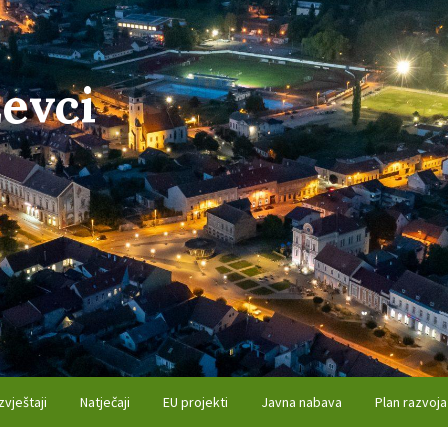
evci
zvještaji
Natječaji
EU projekti
Javna nabava
Plan razvoja