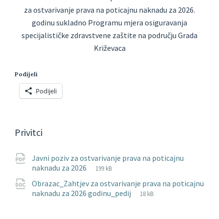
za ostvarivanje prava na poticajnu naknadu za 2026.
godinu sukladno Programu mjera osiguravanja
specijalističke zdravstvene zaštite na području Grada
Križevaca
Podijeli
Podijeli
Privitci
Javni poziv za ostvarivanje prava na poticajnu
File
pdf
File
naknadu za 2026
199 kB
extension:
size:
Obrazac_Zahtjev za ostvarivanje prava na poticajnu
File
docx
File
naknadu za 2026 godinu_pedij
18 kB
extension:
size: