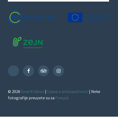
Facebook
TripAdvisor
Instagram
TikTok
© 2026
Grad Križevci
|
Izjava o pristupačnosti
| Neke
fotografije preuzete su sa
Freepik