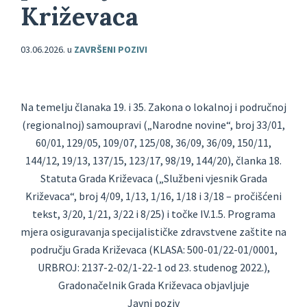
Križevaca
03.06.2026.
u
ZAVRŠENI POZIVI
Na temelju članaka 19. i 35. Zakona o lokalnoj i područnoj
(regionalnoj) samoupravi („Narodne novine“, broj 33/01,
60/01, 129/05, 109/07, 125/08, 36/09, 36/09, 150/11,
144/12, 19/13, 137/15, 123/17, 98/19, 144/20), članka 18.
Statuta Grada Križevaca („Službeni vjesnik Grada
Križevaca“, broj 4/09, 1/13, 1/16, 1/18 i 3/18 – pročišćeni
tekst, 3/20, 1/21, 3/22 i 8/25) i točke IV.1.5. Programa
mjera osiguravanja specijalističke zdravstvene zaštite na
području Grada Križevaca (KLASA: 500-01/22-01/0001,
URBROJ: 2137-2-02/1-22-1 od 23. studenog 2022.),
Gradonačelnik Grada Križevaca objavljuje
Javni poziv