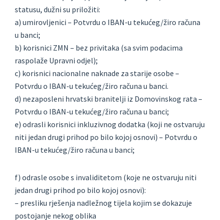
statusu, dužni su priložiti:
a) umirovljenici – Potvrdu o IBAN-u tekućeg/žiro računa
u banci;
b) korisnici ZMN – bez privitaka (sa svim podacima
raspolaže Upravni odjel);
c) korisnici nacionalne naknade za starije osobe –
Potvrdu o IBAN-u tekućeg/žiro računa u banci.
d) nezaposleni hrvatski branitelji iz Domovinskog rata –
Potvrdu o IBAN-u tekućeg/žiro računa u banci;
e) odrasli korisnici inkluzivnog dodatka (koji ne ostvaruju
niti jedan drugi prihod po bilo kojoj osnovi) – Potvrdu o
IBAN-u tekućeg/žiro računa u banci;
f) odrasle osobe s invaliditetom (koje ne ostvaruju niti
jedan drugi prihod po bilo kojoj osnovi):
– presliku rješenja nadležnog tijela kojim se dokazuje
postojanje nekog oblika