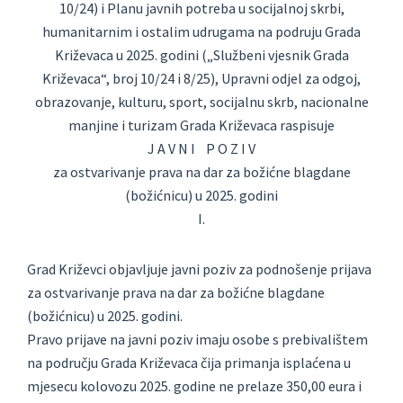
10/24) i Planu javnih potreba u socijalnoj skrbi,
humanitarnim i ostalim udrugama na podruju Grada
Križevaca u 2025. godini („Službeni vjesnik Grada
Križevaca“, broj 10/24 i 8/25), Upravni odjel za odgoj,
obrazovanje, kulturu, sport, socijalnu skrb, nacionalne
manjine i turizam Grada Križevaca raspisuje
J A V N I P O Z I V
za ostvarivanje prava na dar za božićne blagdane
(božićnicu) u 2025. godini
I.
Grad Križevci objavljuje javni poziv za podnošenje prijava
za ostvarivanje prava na dar za božićne blagdane
(božićnicu) u 2025. godini.
Pravo prijave na javni poziv imaju osobe s prebivalištem
na području Grada Križevaca čija primanja isplaćena u
mjesecu kolovozu 2025. godine ne prelaze 350,00 eura i