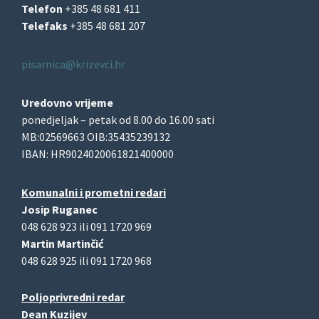
Telefon
+385 48 681 411
Telefaks
+385 48 681 207
pisarnica@krizevci.hr
Uredovno vrijeme
ponedjeljak – petak od 8.00 do 16.00 sati
MB:02569663 OIB:35435239132
IBAN: HR9024020061821400000
Komunalni i prometni redari
Josip Ruganec
048 628 923 ili 091 1720 969
Martin Martinčić
048 628 925 ili 091 1720 968
Poljoprivredni redar
Dean Kuzijev