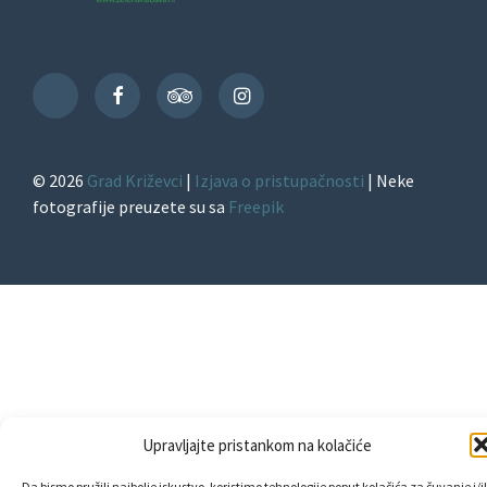
Facebook
TripAdvisor
Instagram
TikTok
© 2026
Grad Križevci
|
Izjava o pristupačnosti
| Neke
fotografije preuzete su sa
Freepik
Upravljajte pristankom na kolačiće
Da bismo pružili najbolje iskustvo, koristimo tehnologije poput kolačića za čuvanje i/il