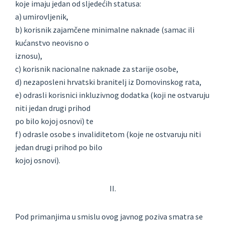
koje imaju jedan od sljedećih statusa:
a) umirovljenik,
b) korisnik zajamčene minimalne naknade (samac ili
kućanstvo neovisno o
iznosu),
c) korisnik nacionalne naknade za starije osobe,
d) nezaposleni hrvatski branitelj iz Domovinskog rata,
e) odrasli korisnici inkluzivnog dodatka (koji ne ostvaruju
niti jedan drugi prihod
po bilo kojoj osnovi) te
f) odrasle osobe s invaliditetom (koje ne ostvaruju niti
jedan drugi prihod po bilo
kojoj osnovi).
II.
Pod primanjima u smislu ovog javnog poziva smatra se