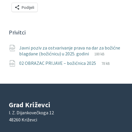
Podijeli
Privitci
Javni poziv za ostvarivanje prava na dar za božićne
File
pdf
File
blagdane (božićnicu) u 2025. godini
180 kB
extension:
size:
File
doc
File
02 OBRAZAC PRIJAVE – božićnica 2025
78 kB
extension:
size:
Grad Križevci
I. Z. Dijankovečkoga 12
48260 Križevci