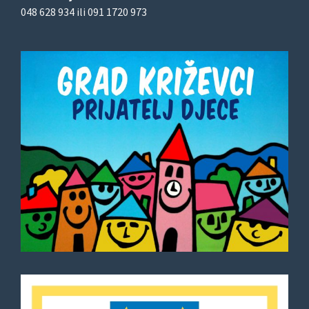
048 628 934 ili 091 1720 973