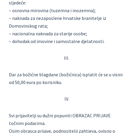
sljedeće:
– osnovna mirovina (tuzemna i inozemna);
– naknada za nezaposlene hrvatske branitelje iz
Domovinskog rata;
– nacionalna naknada za starije osobe;
– dohodak od imovine i samostalne djelatnosti.
III.
Dar za božićne blagdane (božićnica) isplatit će se u visini
od 50,00 eura po korisniku.
IV.
Svi prijavitelji su dužni popuniti OBRAZAC PRIJAVE
točnim podacima.
Osim obrasca prijave, podnositelji zahtjeva, ovisno o