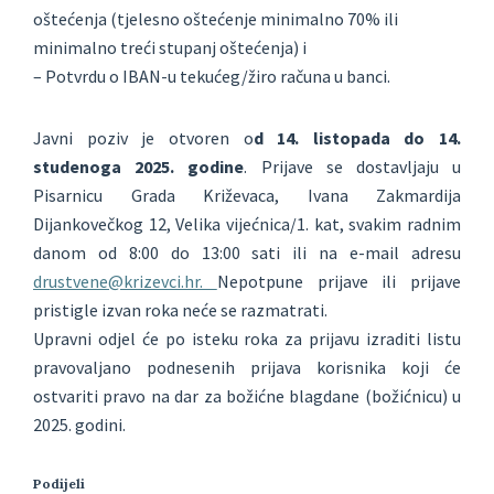
oštećenja (tjelesno oštećenje minimalno 70% ili
minimalno treći stupanj oštećenja) i
– Potvrdu o IBAN-u tekućeg/žiro računa u banci.
Javni poziv je otvoren o
d 14. listopada do 14.
studenoga 2025. godine
. Prijave se dostavljaju u
Pisarnicu Grada Križevaca, Ivana Zakmardija
Dijankovečkog 12, Velika vijećnica/1. kat, svakim radnim
danom od 8:00 do 13:00 sati ili na e-mail adresu
drustvene@krizevci.hr.
Nepotpune prijave ili prijave
pristigle izvan roka neće se razmatrati.
Upravni odjel će po isteku roka za prijavu izraditi listu
pravovaljano podnesenih prijava korisnika koji će
ostvariti pravo na dar za božićne blagdane (božićnicu) u
2025. godini.
Podijeli