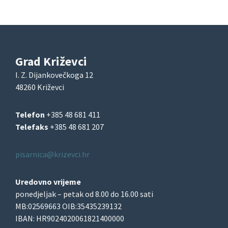
Grad Križevci
I. Z. Dijankovečkoga 12
48260 Križevci
Telefon
+385 48 681 411
Telefaks
+385 48 681 207
pisarnica@krizevci.hr
Uredovno vrijeme
ponedjeljak – petak od 8.00 do 16.00 sati
MB:02569663 OIB:35435239132
IBAN: HR9024020061821400000