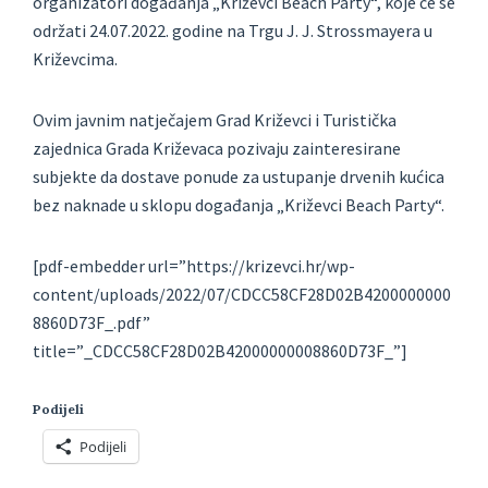
organizatori događanja „Križevci Beach Party“, koje će se
održati 24.07.2022. godine na Trgu J. J. Strossmayera u
Križevcima.
Ovim javnim natječajem Grad Križevci i Turistička
zajednica Grada Križevaca pozivaju zainteresirane
subjekte da dostave ponude za ustupanje drvenih kućica
bez naknade u sklopu događanja „Križevci Beach Party“.
[pdf-embedder url=”https://krizevci.hr/wp-
content/uploads/2022/07/CDCC58CF28D02B4200000000
8860D73F_.pdf”
title=”_CDCC58CF28D02B42000000008860D73F_”]
Podijeli
Podijeli