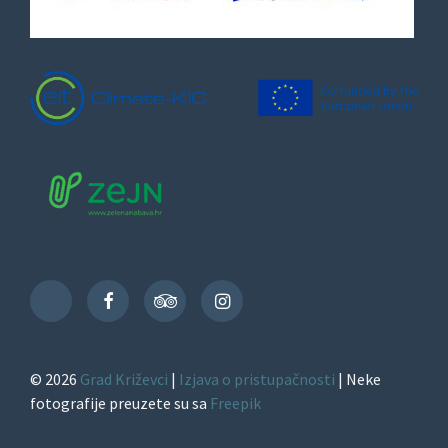
Facebook
TripAdvisor
Instagram
TikTok
© 2026
Grad Križevci
|
Izjava o pristupačnosti
| Neke
fotografije preuzete su sa
Freepik