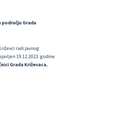
a području Grada
riževci radi javnog
bjavljen 19.12.2023. godine
ećnici Grada Križevaca
,