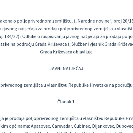
akona o poljoprivrednom zemljištu, („Narodne novine“, broj 20/18,
u javnog natječaja za prodaju poljoprivrednog zemljišta u vlasni
j: 134/22) i Odluke o raspisivanju javnog natječaja za prodaju polj
tske na području Grada Križevaca („Službeni vjesnik Grada Križevaca
Grada Križevaca objavljuje
JAVNI NATJEČAJ
oprivrednog zemljišta u vlasništvu Republike Hrvatske na području
Članak 1.
a je prodaja poljoprivrednog zemljišta u vlasništvu Republike Hr
skim općinama: Apatovec, Carevadar, Cubinec, Dijankovec, Dubovec