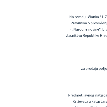
Na temelju članka 61. Z
Pravilnika o provođenj
(„Narodne novine“, bro
vlasništvu Republike Hrva
za prodaju polj
Predmet javnog natječaj
Križevaca u katastar