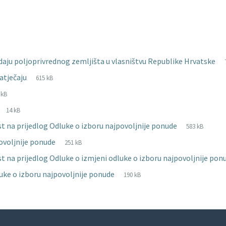
odaju poljoprivrednog zemljišta u vlasništvu Republike Hrvatske
File
pdf
File
natječaju
615 kB
extension:
size:
le
cx
le
 kB
tension:
ze:
File
docx
File
14 kB
extension:
size:
File
pdf
File
 na prijedlog Odluke o izboru najpovoljnije ponude
583 kB
extension:
size:
File
pdf
File
ovoljnije ponude
251 kB
extension:
size:
 na prijedlog Odluke o izmjeni odluke o izboru najpovoljnije po
File
pdf
File
uke o izboru najpovoljnije ponude
190 kB
extension:
size: