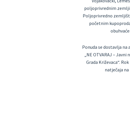
Vojakovački, Lemeš
poljoprivrednim zemlji
Poljoprivredno zemljišt
početnim kupoprodajn
obuhvaćen
Ponuda se dostavlja na a
„NE OTVARAJ – Javni na
Grada Križevaca“. Rok
natječaja na