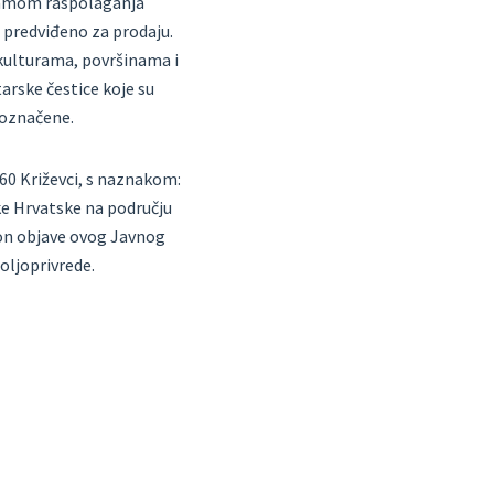
gramom raspolaganja
 predviđeno za prodaju.
 kulturama, površinama i
arske čestice koje su
 označene.
260 Križevci, s naznakom:
ke Hrvatske na području
kon objave ovog Javnog
oljoprivrede.