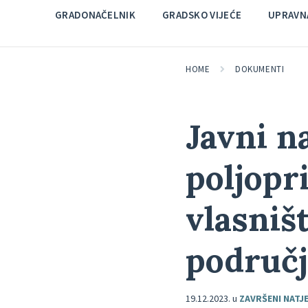
GRADONAČELNIK
GRADSKO VIJEĆE
UPRAVNA
HOME
DOKUMENTI
Javni n
poljopr
vlasniš
područj
19.12.2023.
u
ZAVRŠENI NATJE