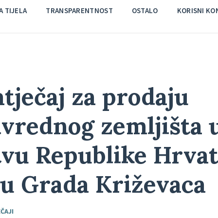
 TIJELA
TRANSPARENTNOST
OSTALO
KORISNI KO
atječaj za prodaju
ivrednog zemljišta 
tvu Republike Hrva
u Grada Križevaca
ČAJI