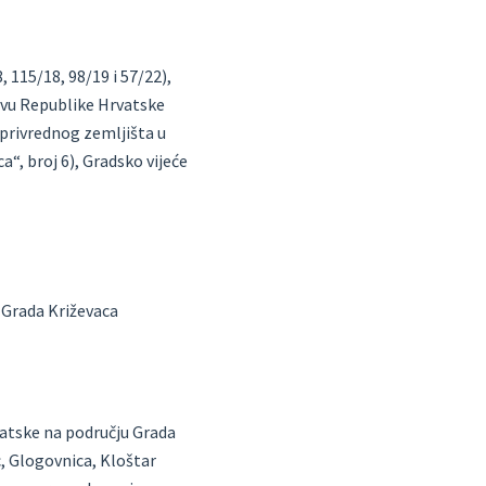
 115/18, 98/19 i 57/22),
štvu Republike Hrvatske
oprivrednog zemljišta u
“, broj 6), Gradsko vijeće
 Grada Križevaca
vatske na području Grada
, Glogovnica, Kloštar