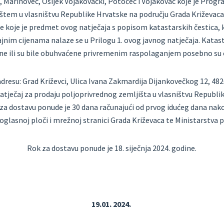
, Marinovec, Osijek Vojakovački, Potočec i Vojakovac koje je Pro
štem u vlasništvu Republike Hrvatske na području Grada Križevaca
e koje je predmet ovog natječaja s popisom katastarskih čestica,
im cijenama nalaze se u Prilogu 1. ovog javnog natječaja. Katast
e ili su bile obuhvaćene privremenim raspolaganjem posebno su
dresu: Grad Križevci, Ulica Ivana Zakmardija Dijankovečkog 12, 48
tječaj za prodaju poljoprivrednog zemljišta u vlasništvu Republi
 za dostavu ponude je 30 dana računajući od prvog idućeg dana na
 oglasnoj ploči i mrežnoj stranici Grada Križevaca te Ministarstva p
Rok za dostavu ponude je 18. siječnja 2024. godine.
19.01. 2024.