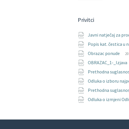
Privitci
Javni natječaj za pr
Popis kat. čestica u 
Fi
do
Fi
Obrazac ponude
20
ex
si
OBRAZAC_1-_Izjava
Prethodna suglasnost
Odluka o izboru najp
Prethodna suglasnost
Odluka o izmjeni Odl