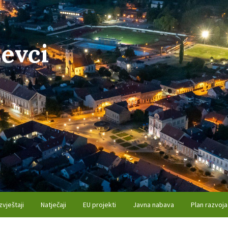
evci
zvještaji
Natječaji
EU projekti
Javna nabava
Plan razvoja