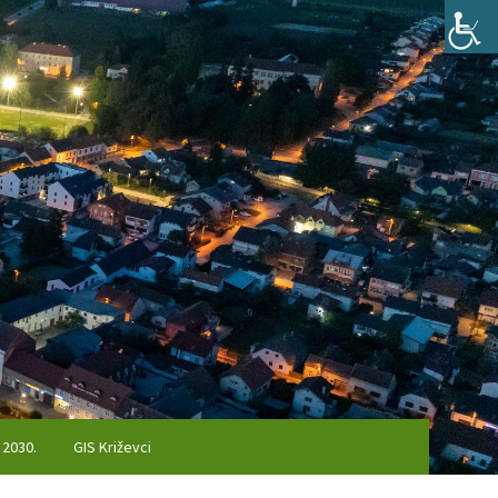
 2030.
GIS Križevci