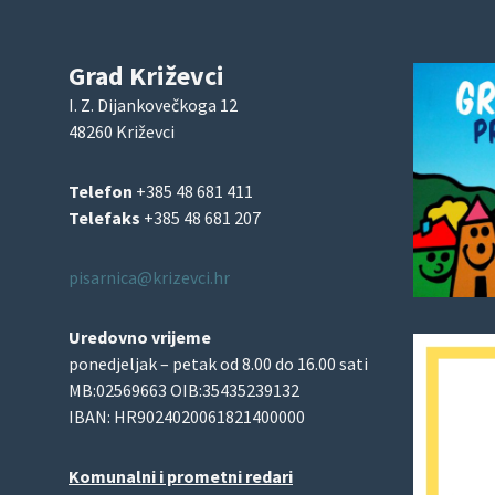
Grad Križevci
I. Z. Dijankovečkoga 12
48260 Križevci
Telefon
+385 48 681 411
Telefaks
+385 48 681 207
pisarnica@krizevci.hr
Uredovno vrijeme
ponedjeljak – petak od 8.00 do 16.00 sati
MB:02569663 OIB:35435239132
IBAN: HR9024020061821400000
Komunalni i prometni redari