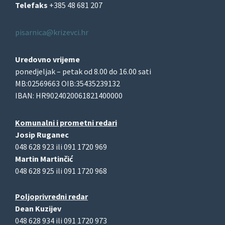
Telefaks
+385 48 681 207
pisarnica@krizevci.hr
Uredovno vrijeme
ponedjeljak – petak od 8.00 do 16.00 sati
MB:02569663 OIB:35435239132
IBAN: HR9024020061821400000
Komunalni i prometni redari
Josip Ruganec
048 628 923 ili 091 1720 969
Martin Martinčić
048 628 925 ili 091 1720 968
Poljoprivredni redar
Dean Kuzijev
048 628 934 ili 091 1720 973