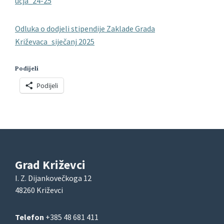
učja_24-25
Odluka o dodjeli stipendije Zaklade Grada
Križevaca_siječanj 2025
Podijeli
Podijeli
Grad Križevci
I. Z. Dijankovečkoga 12
48260 Križevci
Telefon
+385 48 681 411