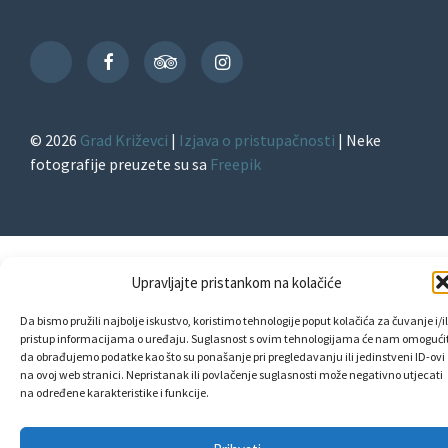
Facebook
TripAdvisor
Instagram
TikTok
© 2026
Grad Križevci
|
Izjava o pristupačnosti
| Neke
fotografije preuzete su sa
Freepik
Upravljajte pristankom na kolačiće
Da bismo pružili najbolje iskustvo, koristimo tehnologije poput kolačića za čuvanje i/il
pristup informacijama o uređaju. Suglasnost s ovim tehnologijama će nam omogućit
da obrađujemo podatke kao što su ponašanje pri pregledavanju ili jedinstveni ID-ovi
na ovoj web stranici. Nepristanak ili povlačenje suglasnosti može negativno utjecati
na određene karakteristike i funkcije.