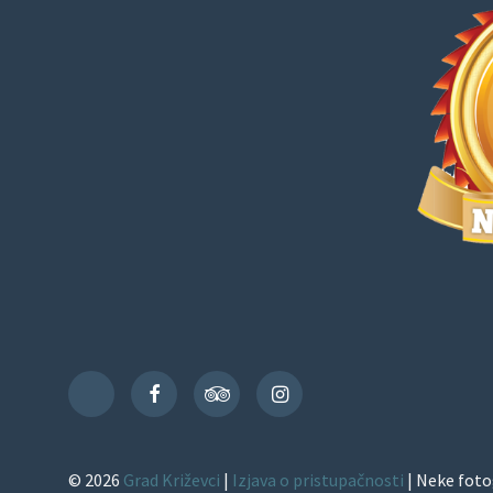
Facebook
TripAdvisor
Instagram
TikTok
© 2026
Grad Križevci
|
Izjava o pristupačnosti
| Neke foto