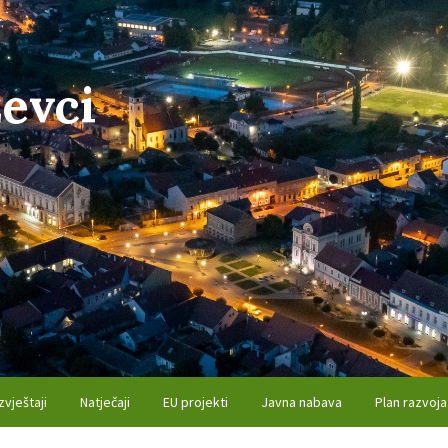
evci
zvještaji
Natječaji
EU projekti
Javna nabava
Plan razvoja