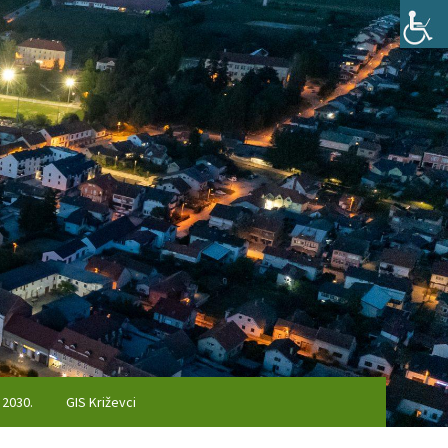
 2030.
GIS Križevci