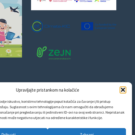
Upravljajte pristankom na kolačiće
olje iskustvo, koristimo tehnologije poput kolačića za čuvanje i/ili pristup
eđaju. Suglasnost s ovim tehnologijama će nam omogućiti da obrađujemo
onašanje pri pregledavanju ili jedinstveni ID-ovi na ovoj web stranici. Nepristanak
snosti može negativno utjecati na određene karakteristike i funkcije.
Prihvati
Zabrani