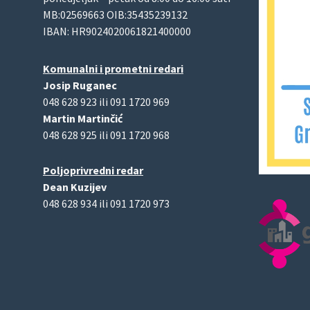
MB:02569663 OIB:35435239132
IBAN: HR9024020061821400000
Komunalni i prometni redari
Josip Ruganec
048 628 923 ili 091 1720 969
Martin Martinčić
048 628 925 ili 091 1720 968
Poljoprivredni redar
Dean Kuzijev
048 628 934 ili 091 1720 973