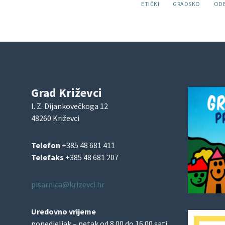
Oznake:
ETIČKI
GRADSKO
OD
Grad Križevci
I. Z. Dijankovečkoga 12
48260 Križevci
Telefon
+385 48 681 411
Telefaks
+385 48 681 207
pisarnica@krizevci.hr
Uredovno vrijeme
ponedjeljak – petak od 8.00 do 16.00 sati