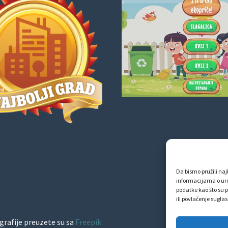
Da bismo pružili najb
informacijama o ur
podatke kao što su p
ili povlačenje sugla
grafije preuzete su sa
Freepik