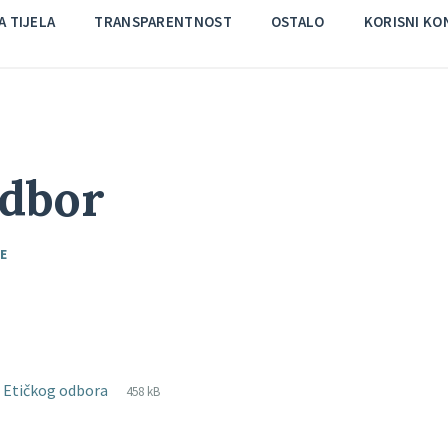
 TIJELA
TRANSPARENTNOST
OSTALO
KORISNI KO
odbor
E
File
pdf
File
 Etičkog odbora
458 kB
extension:
size: