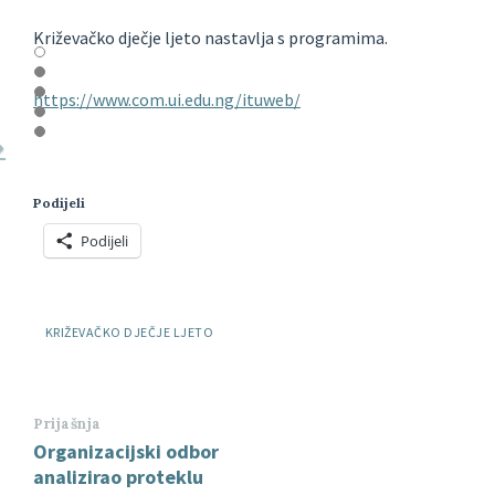
Križevačko dječje ljeto nastavlja s programima.
https://www.com.ui.edu.ng/ituweb/
Podijeli
Podijeli
Oznake:
KRIŽEVAČKO DJEČJE LJETO
Prijašnja
Organizacijski odbor
analizirao proteklu