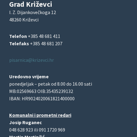
Grad Križevci
I. Z. Dijankovečkoga 12
48260 Križevci
Telefon
+385 48 681 411
Telefaks
+385 48 681 207
pisarnica@krizevci.hr
Uredovno vrijeme
ponedjeljak – petak od 8.00 do 16.00 sati
MB:02569663 OIB:35435239132
IBAN: HR9024020061821400000
Komunalni i prometni redari
Josip Ruganec
048 628 923 ili 091 1720 969