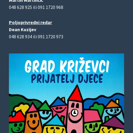
Martin Martinčić
048 628 925 ili 091 1720 968
Poljoprivredni redar
Dean Kuzijev
048 628 934 ili 091 1720 973