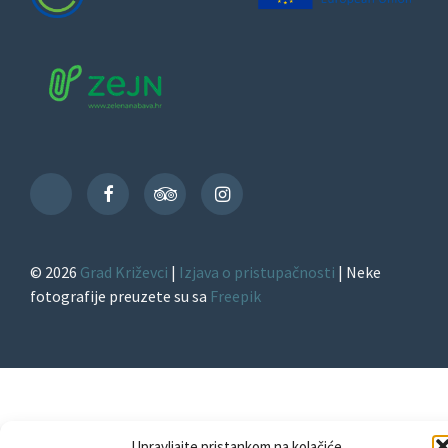
Facebook
TripAdvisor
Instagram
TikTok
© 2026
Grad Križevci
|
Izjava o pristupačnosti
| Neke
fotografije preuzete su sa
Freepik
Upravljajte pristankom na kolačiće