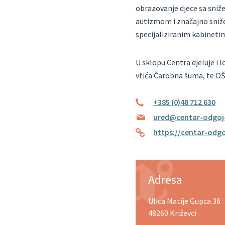
obrazovanje djece sa sniž
autizmom i značajno sniže
specijaliziranim kabineti
U sklopu Centra djeluje i
vtića Čarobna šuma, te OŠ 
+385 (0)48 712 630
ured@centar-odgoj-o
https://centar-odgo
Adresa
Ulica Matije Gupca 36
48260 Križevci