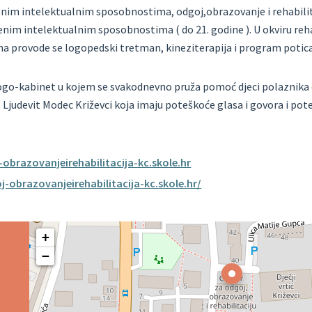
enim intelektualnim sposobnostima, odgoj,obrazovanje i rehabilita
nim intelektualnim sposobnostima ( do 21. godine ). U okviru reha
ma provode se logopedski tretman, kineziterapija i program potica
 logo-kabinet u kojem se svakodnevno pruža pomoć djeci polaznika
Ljudevit Modec Križevci koja imaju poteškoće glasa i govora i poteš
brazovanjeirehabilitacija-kc.skole.hr
j-obrazovanjeirehabilitacija-kc.skole.hr/
+
−