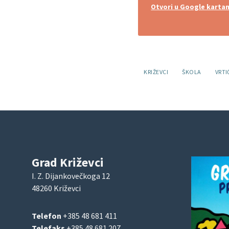
Otvori u Google karta
Oznake:
KRIŽEVCI
ŠKOLA
VRTI
Grad Križevci
I. Z. Dijankovečkoga 12
48260 Križevci
Telefon
+385 48 681 411
Telefaks
+385 48 681 207