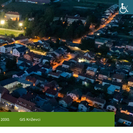
 2030.
GIS Križevci