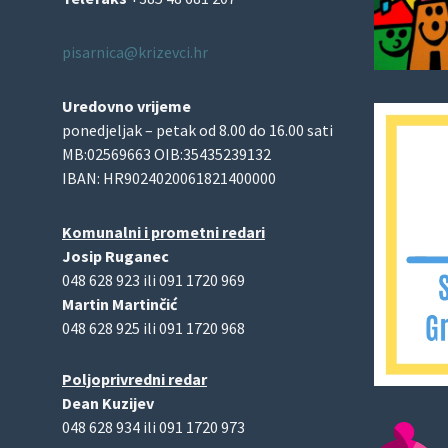
pisarnica@krizevci.hr
Uredovno vrijeme
ponedjeljak – petak od 8.00 do 16.00 sati
MB:02569663 OIB:35435239132
IBAN: HR9024020061821400000
Komunalni i prometni redari
Josip Ruganec
048 628 923 ili 091 1720 969
Martin Martinčić
048 628 925 ili 091 1720 968
Poljoprivredni redar
Dean Kuzijev
048 628 934 ili 091 1720 973