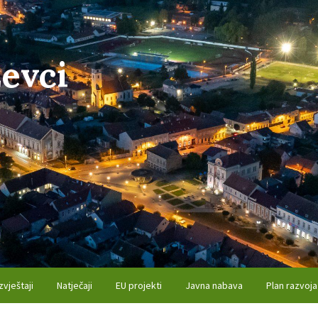
evci
zvještaji
Natječaji
EU projekti
Javna nabava
Plan razvoja