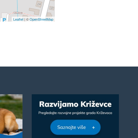
Leaflet
| ©
OpenStreetMap