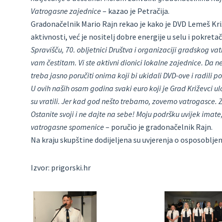
Vatrogasne zajednice
– kazao je Petračija.
Gradonačelnik Mario Rajn rekao je kako je DVD Lemeš Kri
aktivnosti, već je nositelj dobre energije u selu i pokreta
Spravišču, 70. obljetnici Društva i organizaciji gradskog va
vam čestitam. Vi ste aktivni dionici lokalne zajednice. Da 
treba jasno poručiti onima koji bi ukidali DVD-ove i radili 
U ovih naših osam godina svaki euro koji je Grad Križevci ul
su vratili. Jer kad god nešto trebamo, zovemo vatrogasce. Z
Ostanite svoji i ne dajte na sebe! Moju podršku uvijek imate
vatrogasne spomenice
– poručio je gradonačelnik Rajn.
Na kraju skupštine dodijeljena su uvjerenja o osposobljen
Izvor: prigorski.hr