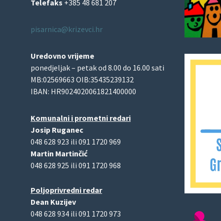
Telefaks
+385 48 681 207
pisarnica@krizevci.hr
Uredovno vrijeme
ponedjeljak – petak od 8.00 do 16.00 sati
MB:02569663 OIB:35435239132
IBAN: HR9024020061821400000
Komunalni i prometni redari
Josip Ruganec
048 628 923 ili 091 1720 969
Martin Martinčić
048 628 925 ili 091 1720 968
Poljoprivredni redar
Dean Kuzijev
048 628 934 ili 091 1720 973