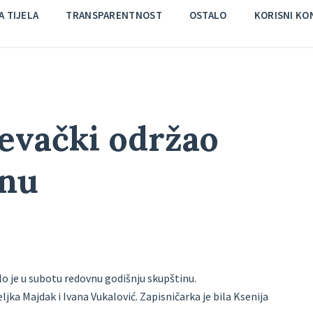
 TIJELA
TRANSPARENTNOST
OSTALO
KORISNI KO
evački održao
inu
o je u subotu redovnu godišnju skupštinu.
ljka Majdak i Ivana Vukalović. Zapisničarka je bila Ksenija