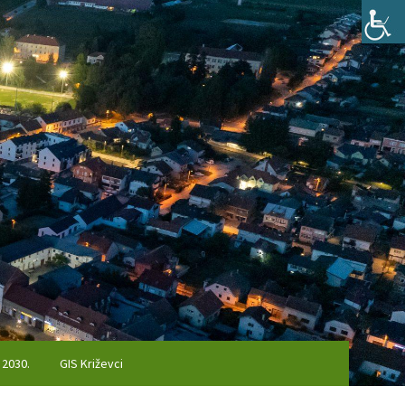
 2030.
GIS Križevci