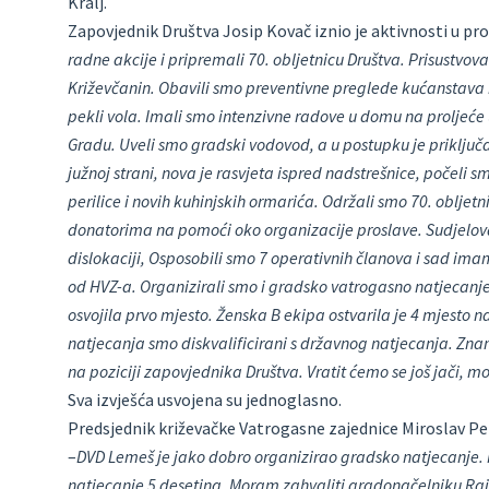
Kralj.
Zapovjednik Društva Josip Kovač iznio je aktivnosti u prot
radne akcije i pripremali 70. obljetnicu Društva. Prisustvova
Križevčanin. Obavili smo preventivne preglede kućanstava i
pekli vola. Imali smo intenzivne radove u domu na proljeć
Gradu. Uveli smo gradski vodovod, a u postupku je priključa
južnoj strani, nova je rasvjeta ispred nadstrešnice, počeli 
perilice i novih kuhinjskih ormarića. Održali smo 70. oblje
donatorima na pomoći oko organizacije proslave. Sudjelova
dislokaciji, Osposobili smo 7 operativnih članova i sad ima
od HVZ-a. Organizirali smo i gradsko vatrogasno natjecanje
osvojila prvo mjesto. Ženska B ekipa ostvarila je 4 mjesto
natjecanja smo diskvalificirani s državnog natjecanja. Zn
na poziciji zapovjednika Društva. Vratit ćemo se još jači, 
Sva izvješća usvojena su jednoglasno.
Predsjednik križevačke Vatrogasne zajednice Miroslav Pet
–
DVD Lemeš je jako dobro organizirao gradsko natjecanje. 
natjecanje 5 desetina. Moram zahvaliti gradonačelniku Rajn