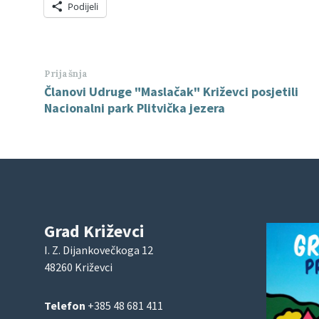
Podijeli
Prijašnja
Članovi Udruge "Maslačak" Križevci posjetili
Nacionalni park Plitvička jezera
Grad Križevci
I. Z. Dijankovečkoga 12
48260 Križevci
Telefon
+385 48 681 411