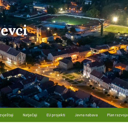
evci
zvještaji
Natječaji
EU projekti
Javna nabava
Plan razvoja