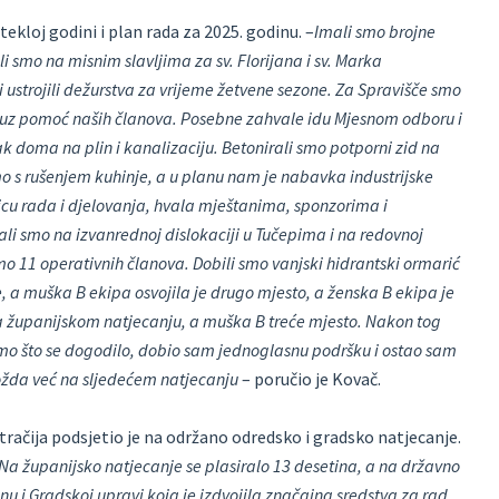
ekloj godini i plan rada za 2025. godinu. –
Imali smo brojne
li smo na misnim slavljima za sv. Florijana i sv. Marka
 ustrojili dežurstva za vrijeme žetvene sezone. Za Spravišče smo
e uz pomoć naših članova. Posebne zahvale idu Mjesnom odboru i
k doma na plin i kanalizaciju. Betonirali smo potporni zid na
smo s rušenjem kuhinje, a u planu nam je nabavka industrijske
tnicu rada i djelovanja, hvala mještanima, sponzorima i
li smo na izvanrednoj dislokaciji u Tučepima i na redovnoj
mo 11 operativnih članova. Dobili smo vanjski hidrantski ormarić
, a muška B ekipa osvojila je drugo mjesto, a ženska B ekipa je
 na županijskom natjecanju, a muška B treće mjesto. Nakon tog
amo što se dogodilo, dobio sam jednoglasnu podršku i ostao sam
možda već na sljedećem natjecanju
– poručio je Kovač.
račija podsjetio je na održano odredsko i gradsko natjecanje.
Na županijsko natjecanje se plasiralo 13 desetina, a na državno
u i Gradskoj upravi koja je izdvojila značajna sredstva za rad