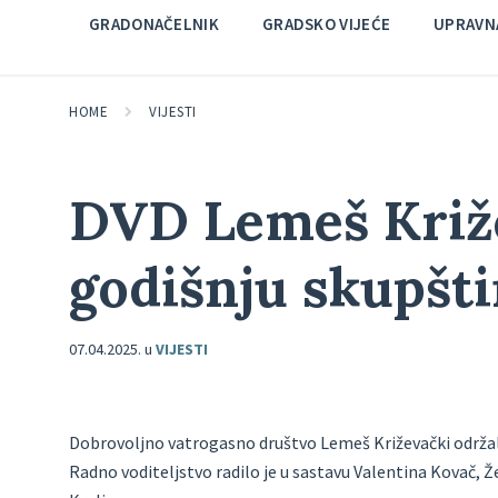
GRADONAČELNIK
GRADSKO VIJEĆE
UPRAVNA
HOME
VIJESTI
DVD Lemeš Križ
godišnju skupšt
07.04.2025.
u
VIJESTI
Dobrovoljno vatrogasno društvo Lemeš Križevački održal
Radno voditeljstvo radilo je u sastavu Valentina Kovač, Že