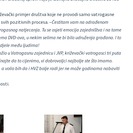
ževački primjer društva koje ne provodi samo vatrogasne
č svih pozitivnih procesa. –
Čestitam vam na odrađenom
trogasnog natjecanja. Tu se osjeti emocija zajedništva i na tome
nema DVD-ova, u nekim selima ne bi bilo udruženja građana. I to
podjele među ljudima!
ožio u Vatrogasnu zajednicu i JVP, križevački vatrogasci tri puta
najte da to cijenimo, vi dobrovoljci najbolje ste što imamo.
, a volio bih da i HVZ bolje radi jer ne može godinama nabaviti
osti.