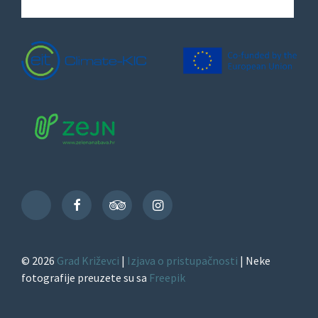
Facebook
TripAdvisor
Instagram
TikTok
© 2026
Grad Križevci
|
Izjava o pristupačnosti
| Neke
fotografije preuzete su sa
Freepik