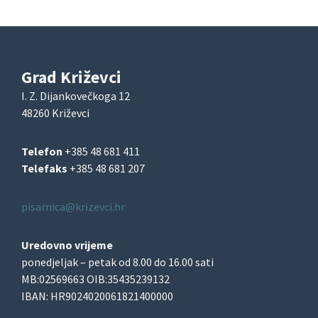
Grad Križevci
I. Z. Dijankovečkoga 12
48260 Križevci
Telefon
+385 48 681 411
Telefaks
+385 48 681 207
pisarnica@krizevci.hr
Uredovno vrijeme
ponedjeljak – petak od 8.00 do 16.00 sati
MB:02569663 OIB:35435239132
IBAN: HR9024020061821400000