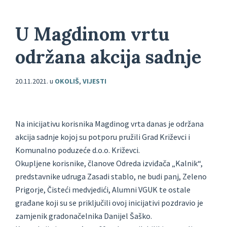
U Magdinom vrtu
održana akcija sadnje
20.11.2021.
u
OKOLIŠ
,
VIJESTI
Na inicijativu korisnika Magdinog vrta danas je održana
akcija sadnje kojoj su potporu pružili Grad Križevci i
Komunalno poduzeće d.o.o. Križevci.
Okupljene korisnike, članove Odreda izviđača „Kalnik“,
predstavnike udruga Zasadi stablo, ne budi panj, Zeleno
Prigorje, Čisteći medvjedići, Alumni VGUK te ostale
građane koji su se priključili ovoj inicijativi pozdravio je
zamjenik gradonačelnika Danijel Šaško.