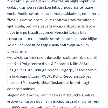
Kroz akciju je posađeno 60-tak raznih biljki poput lipe,
duda, ukrasnog i začinskog bilja, crnogorice te razne
voćke. Vodilo se računa da su vrste usklađene, ne samo sa
životinjskim svijetom koji tu obitava i radi formiranja
vjetrozida, već i da slijede tradiciju s obzirom da vrtovi
nose ime po Magdi Lugomer Herucini koja je bila
travarica. Isto tako vodilo se računa da se posade biljke
koje su nekada ili još uvijek sada obitavaju na ovim
prostorima.
Ovu akciju su kroz razne donacije i sudjelovanje u sadnji
podržali Poljocentar d.o.o. & Rasadnik Milić, AnArt
Design, KTC d.d., udruge Zeleno Prigorje, Zasadi stablo,
ne budi panj i Alumni VGUK, KLIK, Restoran Calypso,
Interijeri Matosović, Mišel Doskočil te brojni drugi
donatori sadnica.
Magdin vrt je kolokvijalni naziv za Križevačke gradske
vrtove koji su ove godine na inicijativu građana prošireni
na 6000 metara kvadratnih. Ovi vrtovi pružaju