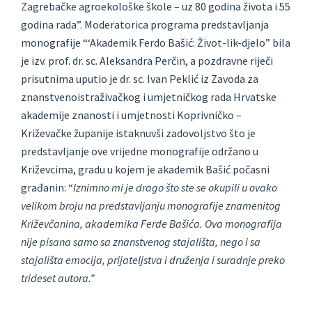
Zagrebačke agroekološke škole – uz 80 godina života i 55
godina rada”. Moderatorica programa predstavljanja
monografije “‘Akademik Ferdo Bašić: Život-lik-djelo” bila
je izv. prof. dr. sc. Aleksandra Perčin, a pozdravne riječi
prisutnima uputio je dr. sc. Ivan Peklić iz Zavoda za
znanstvenoistraživačkog i umjetničkog rada Hrvatske
akademije znanosti i umjetnosti Koprivničko –
Križevačke županije istaknuvši zadovoljstvo što je
predstavljanje ove vrijedne monografije održano u
Križevcima, gradu u kojem je akademik Bašić počasni
građanin: “
Iznimno mi je drago što ste se okupili u ovako
velikom broju na predstavljanju monografije znamenitog
Križevčanina, akademika Ferde Bašića. Ova monografija
nije pisana samo sa znanstvenog stajališta, nego i sa
stajališta emocija, prijateljstva i druženja i suradnje preko
trideset autora.”