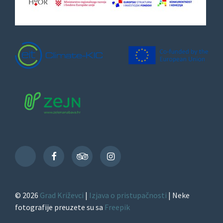
Facebook
TripAdvisor
Instagram
TikTok
© 2026
Grad Križevci
|
Izjava o pristupačnosti
| Neke
fotografije preuzete su sa
Freepik