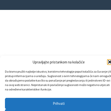
Upravljajte pristankom na kolačiće
Da bismo pružili najbolje iskustvo, koristimo tehnologije poput kolačića za čuvanje i/il
pristup informacijama o uređaju. Suglasnost s ovim tehnologijama će nam omogućit
da obrađujemo podatke kao što su ponašanje pri pregledavanju ili jedinstveni ID-ovi
na ovoj web stranici. Nepristanak ili povlačenje suglasnosti može negativno utjecati
na određene karakteristike i funkcije.
Prihvati