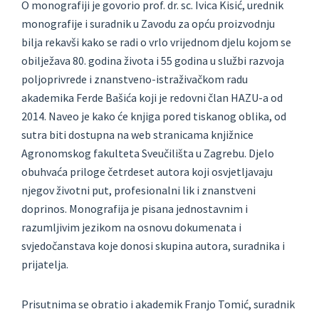
O monografiji je govorio prof. dr. sc. Ivica Kisić, urednik
monografije i suradnik u Zavodu za opću proizvodnju
bilja rekavši kako se radi o vrlo vrijednom djelu kojom se
obilježava 80. godina života i 55 godina u službi razvoja
poljoprivrede i znanstveno-istraživačkom radu
akademika Ferde Bašića koji je redovni član HAZU-a od
2014. Naveo je kako će knjiga pored tiskanog oblika, od
sutra biti dostupna na web stranicama knjižnice
Agronomskog fakulteta Sveučilišta u Zagrebu. Djelo
obuhvaća priloge četrdeset autora koji osvjetljavaju
njegov životni put, profesionalni lik i znanstveni
doprinos. Monografija je pisana jednostavnim i
razumljivim jezikom na osnovu dokumenata i
svjedočanstava koje donosi skupina autora, suradnika i
prijatelja.
Prisutnima se obratio i akademik Franjo Tomić, suradnik