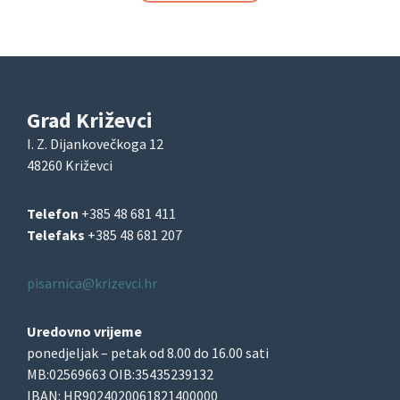
Grad Križevci
I. Z. Dijankovečkoga 12
48260 Križevci
Telefon
+385 48 681 411
Telefaks
+385 48 681 207
pisarnica@krizevci.hr
Uredovno vrijeme
ponedjeljak – petak od 8.00 do 16.00 sati
MB:02569663 OIB:35435239132
IBAN: HR9024020061821400000