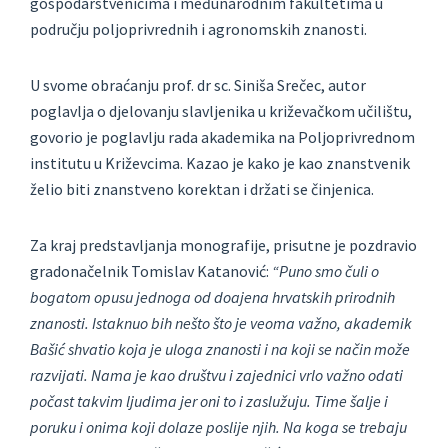
gospodarstvenicima i međunarodnim fakultetima u
području poljoprivrednih i agronomskih znanosti.
U svome obraćanju prof. dr sc. Siniša Srečec, autor
poglavlja o djelovanju slavljenika u križevačkom učilištu,
govorio je poglavlju rada akademika na Poljoprivrednom
institutu u Križevcima. Kazao je kako je kao znanstvenik
želio biti znanstveno korektan i držati se činjenica.
Za kraj predstavljanja monografije, prisutne je pozdravio
gradonačelnik Tomislav Katanović:
“Puno smo čuli o
bogatom opusu jednoga od doajena hrvatskih prirodnih
znanosti. Istaknuo bih nešto što je veoma važno, akademik
Bašić shvatio koja je uloga znanosti i na koji se način može
razvijati. Nama je kao društvu i zajednici vrlo važno odati
počast takvim ljudima jer oni to i zaslužuju. Time šalje i
poruku i onima koji dolaze poslije njih. Na koga se trebaju