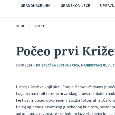
GRADONAČELNIK
GRADSKO VIJEĆE
UPRAVNA
HOME
VIJESTI
Počeo prvi Križe
30.08.2024.
u
KRIŽEVAČKA LJETNA ŠPICA
,
MANIFESTACIJE
,
VIJE
U atriju Gradske knjižnice „Franjo Marković“ danas je poč
trajanja nastupiti krema hrvatskog bluesa s mladim nada
Festival je počeo otvorenjem izložbe fotografija „Čaroli
libris) uglednog hrvatskog glazbenog kritičara, novinara, 
autor donosi razgovore s uglednim jazz glazbenicima, a k