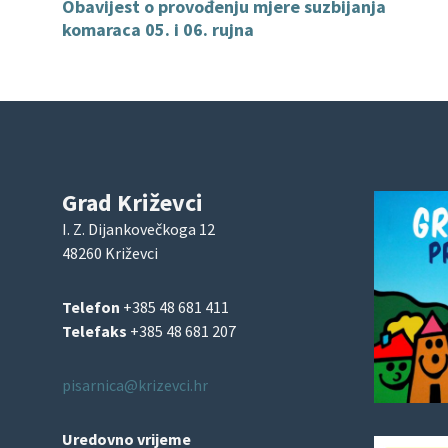
Obavijest o provođenju mjere suzbijanja
komaraca 05. i 06. rujna
Grad Križevci
I. Z. Dijankovečkoga 12
48260 Križevci
Telefon
+385 48 681 411
Telefaks
+385 48 681 207
pisarnica@krizevci.hr
Uredovno vrijeme