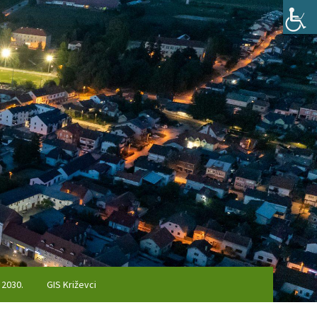
 2030.
GIS Križevci