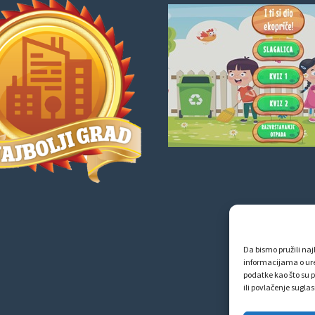
Da bismo pružili najb
informacijama o ur
podatke kao što su p
ili povlačenje sugla