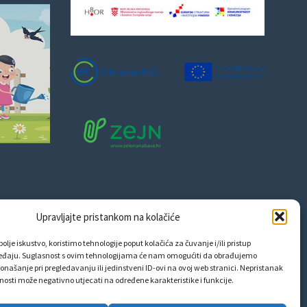
Upravljajte pristankom na kolačiće
olje iskustvo, koristimo tehnologije poput kolačića za čuvanje i/ili pristup
eđaju. Suglasnost s ovim tehnologijama će nam omogućiti da obrađujemo
onašanje pri pregledavanju ili jedinstveni ID-ovi na ovoj web stranici. Nepristanak
snosti može negativno utjecati na određene karakteristike i funkcije.