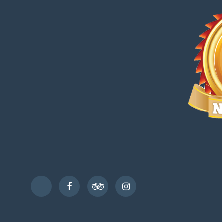
Facebook
TripAdvisor
Instagram
TikTok