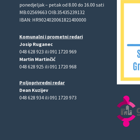
ponedjeljak – petak od 8.00 do 16.00 sati
MB:02569663 OIB:35435239132
IBAN: HR9024020061821400000
Komunalni i prometni redari
Josip Ruganec
048 628 923 ili 091 1720 969
Martin Martinčić
048 628 925 ili 091 1720 968
Poljoprivredni redar
Dean Kuzijev
048 628 934 ili 091 1720 973