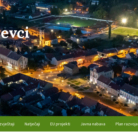
evci
zvještaji
Natječaji
EU projekti
Javna nabava
Plan razvoja