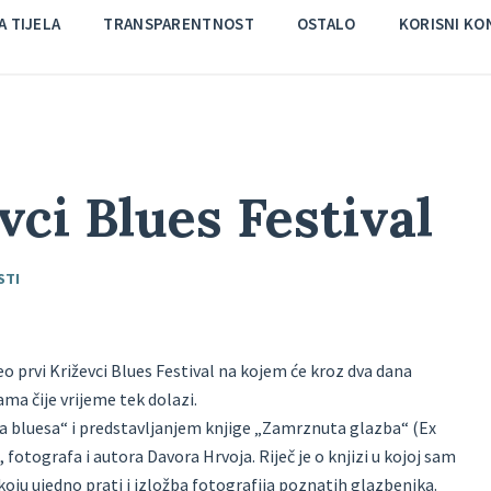
 TIJELA
TRANSPARENTNOST
OSTALO
KORISNI KO
vci Blues Festival
STI
eo prvi Križevci Blues Festival na kojem će kroz dva dana
ma čije vrijeme tek dolazi.
ja bluesa“ i predstavljanjem knjige „Zamrznuta glazba“ (Ex
fotografa i autora Davora Hrvoja. Riječ je o knjizi u kojoj sam
oju ujedno prati i izložba fotografija poznatih glazbenika.