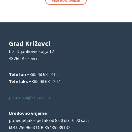
VIŠE DOGAĐANJA
Grad Križevci
I. Z. Dijankovečkoga 12
48260 Križevci
Telefon
+385 48 681 411
Telefaks
+385 48 681 207
pisarnica@krizevci.hr
Uredovno vrijeme
ponedjeljak – petak od 8.00 do 16.00 sati
MB:02569663 OIB:35435239132