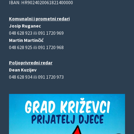
IBAN: HR9024020061821400000
Komunalni i prometni redari
Josip Ruganec
048 628 923 ili 091 1720 969
Martin Martinčić
048 628 925 ili 091 1720 968
Poljoprivredni redar
Dean Kuzijev
048 628 934 ili 091 1720 973