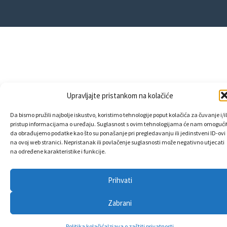
Upravljajte pristankom na kolačiće
Da bismo pružili najbolje iskustvo, koristimo tehnologije poput kolačića za čuvanje i/il
pristup informacijama o uređaju. Suglasnost s ovim tehnologijama će nam omogućit
da obrađujemo podatke kao što su ponašanje pri pregledavanju ili jedinstveni ID-ovi
na ovoj web stranici. Nepristanak ili povlačenje suglasnosti može negativno utjecati
na određene karakteristike i funkcije.
Prihvati
Zabrani
Politika kolačića
Izjava o zaštiti privatnosti