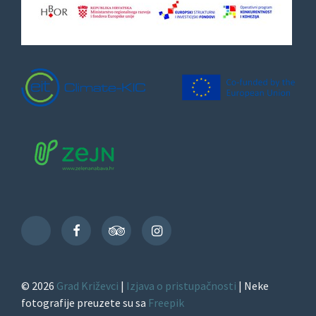
Facebook
TripAdvisor
Instagram
TikTok
© 2026
Grad Križevci
|
Izjava o pristupačnosti
| Neke
fotografije preuzete su sa
Freepik