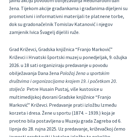
javnu akciju povodom obilježavanja Međunarodni dan
žena. Tijekom akcije građankama i građanima dijeljeni su
promotivni i informativni materijali te platnene torbe,
dok su gradonačelnik Tomislav Katanović i njegov
zamjenik Ivica Švagelj dijelili ruže.
Grad Križevci, Gradska knjižnica “Franjo Marković”
Križevci i Hrvatski športski muzej u ponedjeljak, 9. ožujka
2026. u 18 sati organiziraju predavanje u povodu
obilježavanja Dana žena
Položaj žena u sportskim
društvima i organizacijama krajem 19. i početkom 20.
stoljeća
Petre Husain Pustaj, više kustosice u
multimedijskoj dvorani Gradske knjižnice “Franjo
Marković” Križevci. Predavanje prati izložbu Između
korzeta i dresa. Žene u sportu (1874. – 1939.) koja je
prvotno bila postavljena u Muzeju grada Zagreba od 6.
lipnja do 28. rujna 2025. Uz predavanje, križevačkoj ćemo
javnosti predstaviti i katalog izložbe te nekoliko