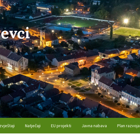
evci
zvještaji
Natječaji
EU projekti
Javna nabava
Plan razvoja