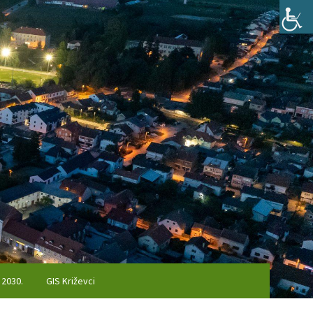
 2030.
GIS Križevci