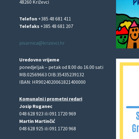
48260 Križevci
Telefon
+385 48 681 411
Telefaks
+385 48 681 207
pisarnica@krizevci.hr
Uredovno vrijeme
ponedjeljak – petak od 8.00 do 16.00 sati
MB:02569663 OIB:35435239132
IBAN: HR9024020061821400000
Komunalni i prometni redari
Josip Ruganec
048 628 923 ili 091 1720 969
Martin Martinčić
048 628 925 ili 091 1720 968