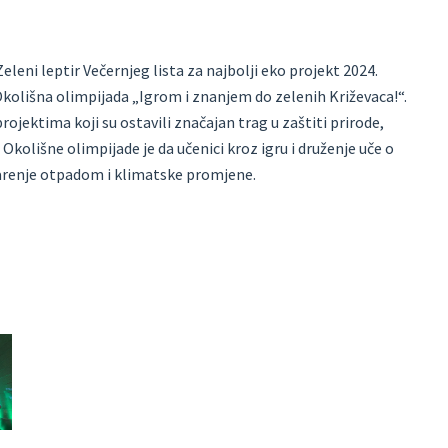
leni leptir Večernjeg lista za najbolji eko projekt 2024.
Okolišna olimpijada „Igrom i znanjem do zelenih Križevaca!“.
ojektima koji su ostavili značajan trag u zaštiti prirode,
Okolišne olimpijade je da učenici kroz igru i druženje uče o
arenje otpadom i klimatske promjene.