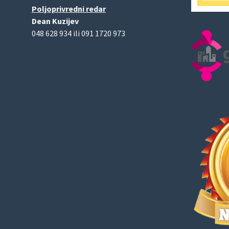
Poljoprivredni redar
Dean Kuzijev
048 628 934 ili 091 1720 973