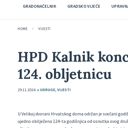
GRADONAČELNIK
GRADSKO VIJEĆE
UPRAVNA
HOME
VIJESTI
HPD Kalnik konc
124. obljetnicu
29.11.2024.
u
UDRUGE
,
VIJESTI
U Velikoj dvorani Hrvatskog doma održan je svečani godi
ujedno obilježena 124-ta godišnjica od osnutka ovog dru