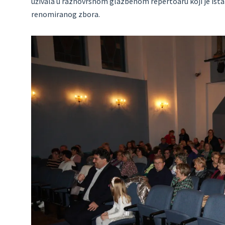
uživala u raznovrsnom glazbenom repertoaru koji je ista
renomiranog zbora.