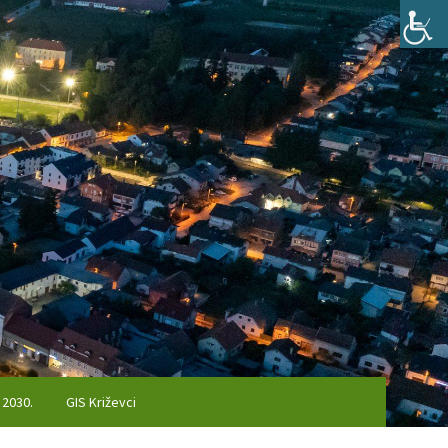
 2030.
GIS Križevci