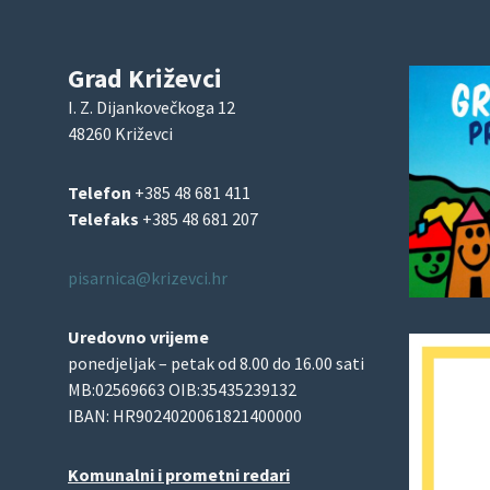
Grad Križevci
I. Z. Dijankovečkoga 12
48260 Križevci
Telefon
+385 48 681 411
Telefaks
+385 48 681 207
pisarnica@krizevci.hr
Uredovno vrijeme
ponedjeljak – petak od 8.00 do 16.00 sati
MB:02569663 OIB:35435239132
IBAN: HR9024020061821400000
Komunalni i prometni redari