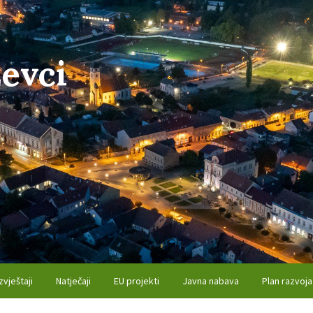
evci
zvještaji
Natječaji
EU projekti
Javna nabava
Plan razvoja