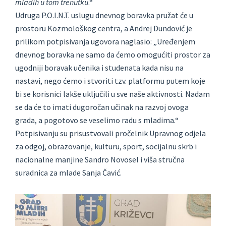
mladih u tom trenutku
.“
Udruga P.O.I.N.T. uslugu dnevnog boravka pružat će u
prostoru Kozmološkog centra, a Andrej Dundović je
prilikom potpisivanja ugovora naglasio: „Uređenjem
dnevnog boravka ne samo da ćemo omogućiti prostor za
ugodniji boravak učenika i studenata kada nisu na
nastavi, nego ćemo i stvoriti tzv. platformu putem koje
bi se korisnici lakše uključili u sve naše aktivnosti. Nadam
se da će to imati dugoročan učinak na razvoj ovoga
grada, a pogotovo se veselimo radu s mladima.“
Potpisivanju su prisustvovali pročelnik Upravnog odjela
za odgoj, obrazovanje, kulturu, sport, socijalnu skrb i
nacionalne manjine Sandro Novosel i viša stručna
suradnica za mlade Sanja Čavić.