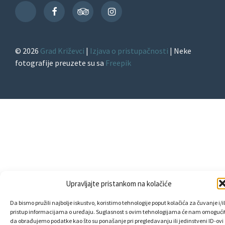
Facebook
TripAdvisor
Instagram
TikTok
© 2026
Grad Križevci
|
Izjava o pristupačnosti
| Neke
fotografije preuzete su sa
Freepik
Upravljajte pristankom na kolačiće
Da bismo pružili najbolje iskustvo, koristimo tehnologije poput kolačića za čuvanje i/il
pristup informacijama o uređaju. Suglasnost s ovim tehnologijama će nam omogućit
da obrađujemo podatke kao što su ponašanje pri pregledavanju ili jedinstveni ID-ovi