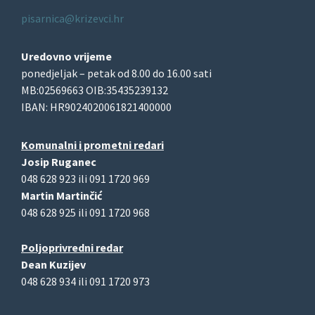
pisarnica@krizevci.hr
Uredovno vrijeme
ponedjeljak – petak od 8.00 do 16.00 sati
MB:02569663 OIB:35435239132
IBAN: HR9024020061821400000
Komunalni i prometni redari
Josip Ruganec
048 628 923 ili 091 1720 969
Martin Martinčić
048 628 925 ili 091 1720 968
Poljoprivredni redar
Dean Kuzijev
048 628 934 ili 091 1720 973