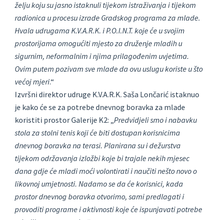
želju koju su jasno istaknuli tijekom istraživanja i tijekom
radionica u procesu izrade Gradskog programa za mlade.
Hvala udrugama K.V.A.R.K. i P.O.I.N.T. koje će u svojim
prostorijama omogućiti mjesto za druženje mladih u
sigurnim, neformalnim i njima prilagođenim uvjetima.
Ovim putem pozivam sve mlade da ovu uslugu koriste u što
većoj mjeri
.“
Izvršni direktor udruge K.V.A.R.K. Saša Lončarić istaknuo
je kako će se za potrebe dnevnog boravka za mlade
koristiti prostor Galerije K2: „
Predvidjeli smo i nabavku
stola za stolni tenis koji će biti dostupan korisnicima
dnevnog boravka na terasi. Planirana su i dežurstva
tijekom održavanja izložbi koje bi trajale nekih mjesec
dana gdje će mladi moći volontirati i naučiti nešto novo o
likovnoj umjetnosti. Nadamo se da će korisnici, kada
prostor dnevnog boravka otvorimo, sami predlagati i
provoditi programe i aktivnosti koje će ispunjavati potrebe