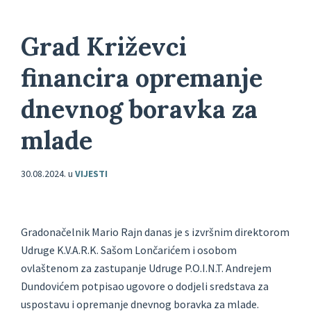
Grad Križevci
financira opremanje
dnevnog boravka za
mlade
30.08.2024.
u
VIJESTI
Gradonačelnik Mario Rajn danas je s izvršnim direktorom
Udruge K.V.A.R.K. Sašom Lončarićem i osobom
ovlaštenom za zastupanje Udruge P.O.I.N.T. Andrejem
Dundovićem potpisao ugovore o dodjeli sredstava za
uspostavu i opremanje dnevnog boravka za mlade.