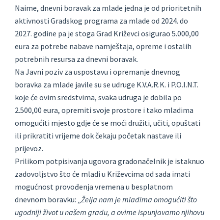
Naime, dnevni boravak za mlade jedna je od prioritetnih
aktivnosti Gradskog programa za mlade od 2024. do
2027. godine pa je stoga Grad Križevci osigurao 5.000,00
eura za potrebe nabave namještaja, opreme i ostalih
potrebnih resursa za dnevni boravak.
Na Javni poziv za uspostavu i opremanje dnevnog
boravka za mlade javile su se udruge K.V.A.R.K. i P.O.I.N.T.
koje će ovim sredstvima, svaka udruga je dobila po
2.500,00 eura, opremiti svoje prostore i tako mladima
omogućiti mjesto gdje će se moći družiti, učiti, opuštati
ili prikratiti vrijeme dok čekaju početak nastave ili
prijevoz.
Prilikom potpisivanja ugovora gradonačelnik je istaknuo
zadovoljstvo što će mladi u Križevcima od sada imati
mogućnost provođenja vremena u besplatnom
dnevnom boravku: „
Želja nam je mladima omogućiti što
ugodniji život u našem gradu, a ovime ispunjavamo njihovu