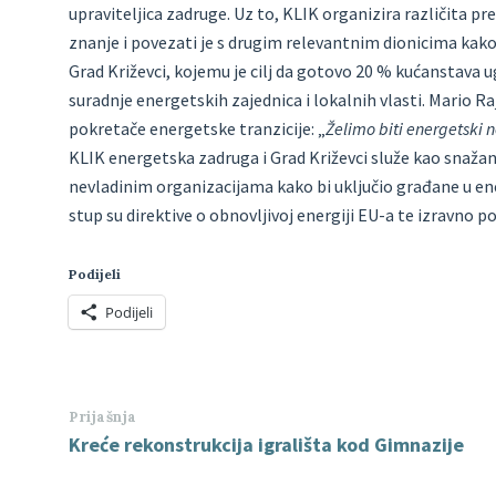
upraviteljica zadruge. Uz to, KLIK organizira različita pre
znanje i povezati je s drugim relevantnim dionicima kako 
Grad Križevci, kojemu je cilj da gotovo 20 % kućanstava 
suradnje energetskih zajednica i lokalnih vlasti. Mario R
pokretače energetske tranzicije: „
Želimo biti energetski 
KLIK energetska zadruga i Grad Križevci služe kao snažan
nevladinim organizacijama kako bi uključio građane u ene
stup su direktive o obnovljivoj energiji EU-a te izravno 
Podijeli
Podijeli
Prijašnja
Kreće rekonstrukcija igrališta kod Gimnazije