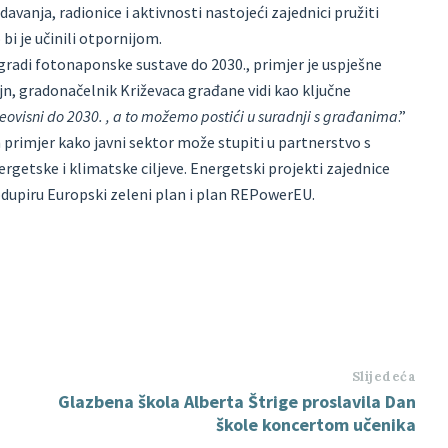
davanja, radionice i aktivnosti nastojeći zajednici pružiti
bi je učinili otpornijom.
ugradi fotonaponske sustave do 2030., primjer je uspješne
ajn, gradonačelnik Križevaca građane vidi kao ključne
neovisni do 2030. , a to možemo postići u suradnji s građanima
.”
 primjer kako javni sektor može stupiti u partnerstvo s
rgetske i klimatske ciljeve. Energetski projekti zajednice
podupiru Europski zeleni plan i plan REPowerEU.
Slijedeća
Glazbena škola Alberta Štrige proslavila Dan
škole koncertom učenika