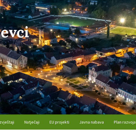
evci
zvještaji
Natječaji
EU projekti
Javna nabava
Plan razvoja