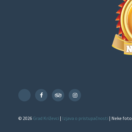
Facebook
TripAdvisor
Instagram
TikTok
© 2026
Grad Križevci
|
Izjava o pristupačnosti
| Neke foto