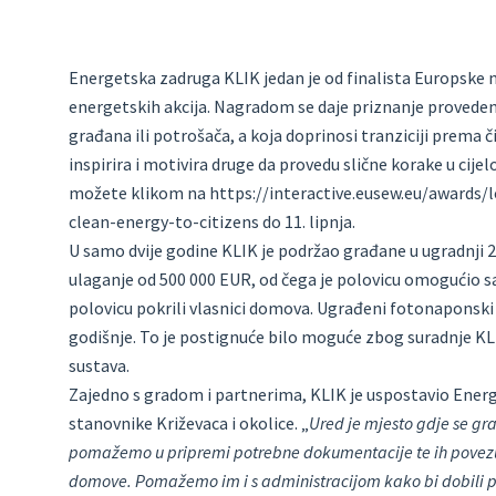
Energetska zadruga KLIK jedan je od finalista Europske n
energetskih akcija. Nagradom se daje priznanje proveden
građana ili potrošača, a koja doprinosi tranziciji prema či
inspirira i motivira druge da provedu slične korake u cije
možete klikom na https://interactive.eusew.eu/awards/
clean-energy-to-citizens do 11. lipnja.
U samo dvije godine KLIK je podržao građane u ugradnji 
ulaganje od 500 000 EUR, od čega je polovicu omogućio s
polovicu pokrili vlasnici domova. Ugrađeni fotonaponski 
godišnje. To je postignuće bilo moguće zbog suradnje KL
sustava.
Zajedno s gradom i partnerima, KLIK je uspostavio Energ
stanovnike Križevaca i okolice. „
Ured je mjesto gdje se gr
pomažemo u pripremi potrebne dokumentacije te ih povezu
domove. Pomažemo im i s administracijom kako bi dobili 