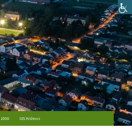
 2030.
GIS Križevci