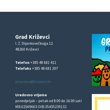
Grad Križevci
I. Z. Dijankovečkoga 12
48260 Križevci
Telefon
+385 48 681 411
Telefaks
+385 48 681 207
pisarnica@krizevci.hr
Uredovno vrijeme
ponedjeljak – petak od 8.00 do 16.00 sati
MB:02569663 OIB:35435239132