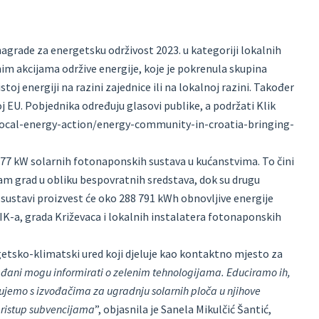
agrade za energetsku održivost 2023. u kategoriji lokalnih
im akcijama održive energije, koje je pokrenula skupina
stoj energiji na razini zajednice ili na lokalnoj razini. Također
loj EU. Pobjednika određuju glasovi publike, a podržati Klik
local-energy-action/energy-community-in-croatia-bringing-
277 kW solarnih fotonaponskih sustava u kućanstvima. To čini
am grad u obliku bespovratnih sredstava, dok su drugu
sustavi proizvest će oko 288 791 kWh obnovljive energije
IK-a, grada Križevaca i lokalnih instalatera fotonaponskih
etsko-klimatski ured koji djeluje kao kontaktno mjesto za
ađani mogu informirati o zelenim tehnologijama. Educiramo ih,
jemo s izvođačima za ugradnju solarnih ploča u njihove
pristup subvencijama
”, objasnila je Sanela Mikulčić Šantić,