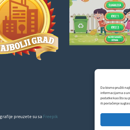
Da bismo pružili najb
informacijama o ur
podatke kao što su p
ili povlačenje sugla
grafije preuzete su sa
Freepik