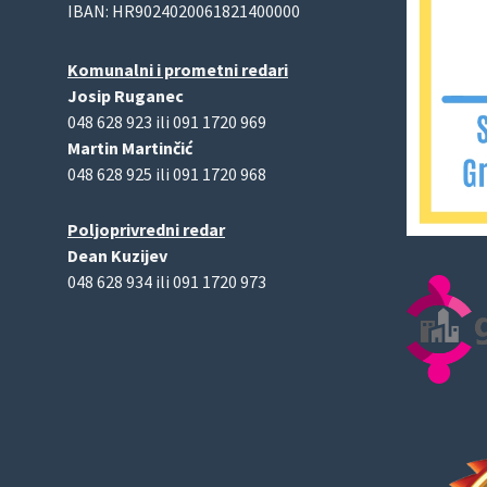
IBAN: HR9024020061821400000
Komunalni i prometni redari
Josip Ruganec
048 628 923 ili 091 1720 969
Martin Martinčić
048 628 925 ili 091 1720 968
Poljoprivredni redar
Dean Kuzijev
048 628 934 ili 091 1720 973