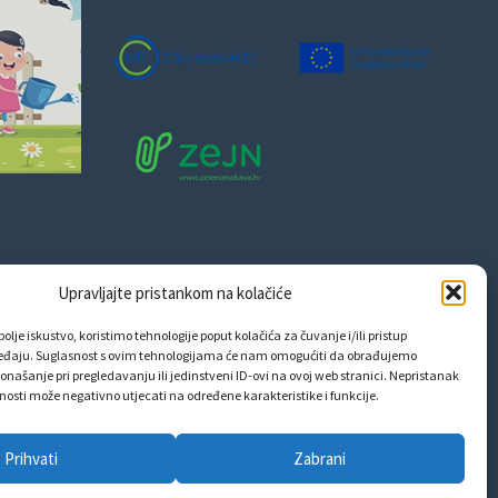
Upravljajte pristankom na kolačiće
olje iskustvo, koristimo tehnologije poput kolačića za čuvanje i/ili pristup
eđaju. Suglasnost s ovim tehnologijama će nam omogućiti da obrađujemo
onašanje pri pregledavanju ili jedinstveni ID-ovi na ovoj web stranici. Nepristanak
snosti može negativno utjecati na određene karakteristike i funkcije.
Prihvati
Zabrani