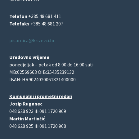
Telefon
+385 48 681 411
Telefaks
+385 48 681 207
pisarnica@krizevci.hr
Uredovno vrijeme
ponedjeljak – petak od 8.00 do 16.00 sati
MB:02569663 OIB:35435239132
IBAN: HR9024020061821400000
Komunalni i prometni redari
Josip Ruganec
048 628 923 ili 091 1720 969
Martin Martinčić
048 628 925 ili 091 1720 968