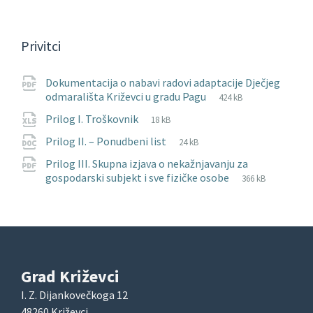
Privitci
Dokumentacija o nabavi radovi adaptacije Dječjeg
File
pdf
File
odmarališta Križevci u gradu Pagu
424 kB
extension:
size:
File
xlsx
File
Prilog I. Troškovnik
18 kB
extension:
size:
File
docx
File
Prilog II. – Ponudbeni list
24 kB
extension:
size:
Prilog III. Skupna izjava o nekažnjavanju za
File
pdf
File
gospodarski subjekt i sve fizičke osobe
366 kB
extension:
size:
Grad Križevci
I. Z. Dijankovečkoga 12
48260 Križevci