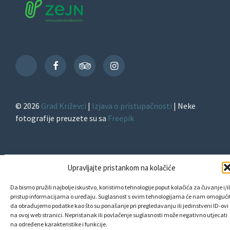
Facebook
TripAdvisor
Instagram
TikTok
© 2026
Grad Križevci
|
Izjava o pristupačnosti
| Neke
fotografije preuzete su sa
Freepik
Upravljajte pristankom na kolačiće
Da bismo pružili najbolje iskustvo, koristimo tehnologije poput kolačića za čuvanje i/il
pristup informacijama o uređaju. Suglasnost s ovim tehnologijama će nam omogućit
da obrađujemo podatke kao što su ponašanje pri pregledavanju ili jedinstveni ID-ovi
na ovoj web stranici. Nepristanak ili povlačenje suglasnosti može negativno utjecati
na određene karakteristike i funkcije.