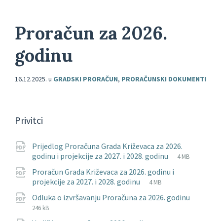
Proračun za 2026.
godinu
16.12.2025.
u
GRADSKI PRORAČUN
,
PRORAČUNSKI DOKUMENTI
Privitci
Prijedlog Proračuna Grada Križevaca za 2026.
File
pdf
File
godinu i projekcije za 2027. i 2028. godinu
4 MB
extension:
size:
Proračun Grada Križevaca za 2026. godinu i
File
pdf
File
projekcije za 2027. i 2028. godinu
4 MB
extension:
size:
File
pdf
File
Odluka o izvršavanju Proračuna za 2026. godinu
extensi
size:
246 kB