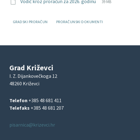
File
pptx
File
Vodič kroz proračun za 2026. godinu
39 MB
extension:
size:
Oznake:
GRADSKI PRORAČUN
PRORAČUNSKI DOKUMENTI
Grad Križevci
I. Z. Dijankovečkoga 12
48260 Križevci
Telefon
+385 48 681 411
Telefaks
+385 48 681 207
pisarnica@krizevci.hr