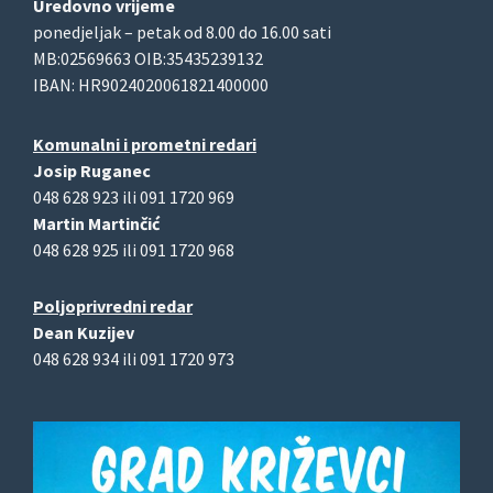
Uredovno vrijeme
ponedjeljak – petak od 8.00 do 16.00 sati
MB:02569663 OIB:35435239132
IBAN: HR9024020061821400000
Komunalni i prometni redari
Josip Ruganec
048 628 923 ili 091 1720 969
Martin Martinčić
048 628 925 ili 091 1720 968
Poljoprivredni redar
Dean Kuzijev
048 628 934 ili 091 1720 973