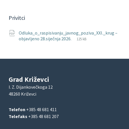
Privitci
Odluka_o_raspisivanju_javnog_poziva_XXI._krug –
File
pdf
File
objavljeno 28.siječnja 2026.
125 kB
extension:
size:
Grad Križevci
I. Z. Dijankovečkoga 12
48260 Križevci
Telefon
+385 48 681 411
Telefaks
+385 48 681 207