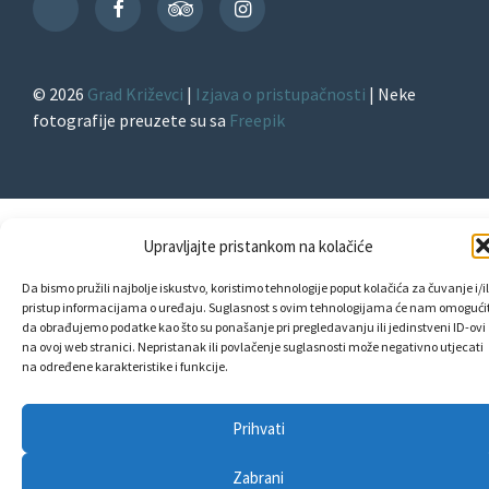
Facebook
TripAdvisor
Instagram
TikTok
© 2026
Grad Križevci
|
Izjava o pristupačnosti
| Neke
fotografije preuzete su sa
Freepik
Upravljajte pristankom na kolačiće
Da bismo pružili najbolje iskustvo, koristimo tehnologije poput kolačića za čuvanje i/il
pristup informacijama o uređaju. Suglasnost s ovim tehnologijama će nam omogućit
da obrađujemo podatke kao što su ponašanje pri pregledavanju ili jedinstveni ID-ovi
na ovoj web stranici. Nepristanak ili povlačenje suglasnosti može negativno utjecati
na određene karakteristike i funkcije.
Prihvati
Zabrani