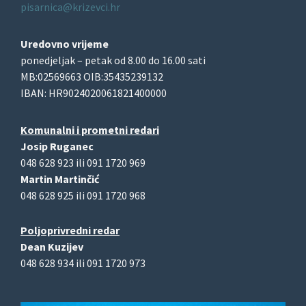
pisarnica@krizevci.hr
Uredovno vrijeme
ponedjeljak – petak od 8.00 do 16.00 sati
MB:02569663 OIB:35435239132
IBAN: HR9024020061821400000
Komunalni i prometni redari
Josip Ruganec
048 628 923 ili 091 1720 969
Martin Martinčić
048 628 925 ili 091 1720 968
Poljoprivredni redar
Dean Kuzijev
048 628 934 ili 091 1720 973