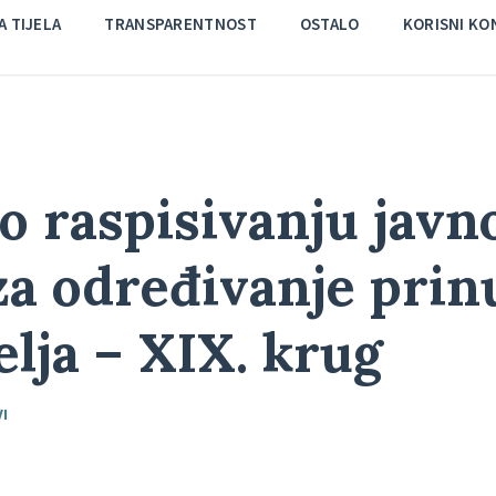
 TIJELA
TRANSPARENTNOST
OSTALO
KORISNI KO
o raspisivanju javn
za određivanje pri
elja – XIX. krug
VI