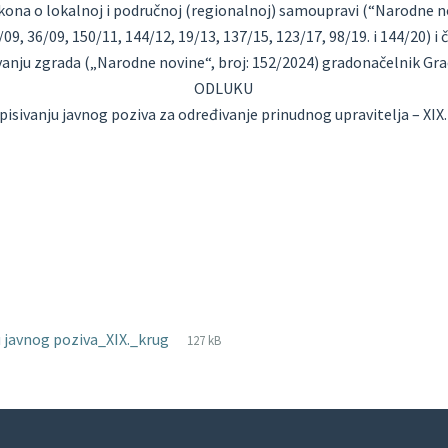
kona o lokalnoj i područnoj (regionalnoj) samoupravi (“Narodne nov
09, 36/09, 150/11, 144/12, 19/13, 137/15, 123/17, 98/19. i 144/20) i
avanju zgrada („Narodne novine“, broj: 152/2024) gradonačelnik Gra
ODLUKU
pisivanju javnog poziva za određivanje prinudnog upravitelja – XIX
File
pdf
File
u javnog poziva_XIX._krug
127 kB
extension:
size: