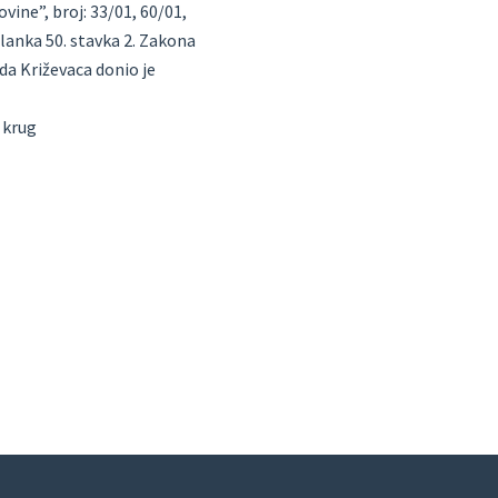
ine”, broj: 33/01, 60/01,
 članka 50. stavka 2. Zakona
da Križevaca donio je
. krug