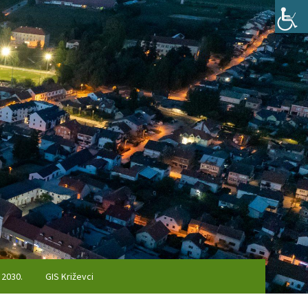
 2030.
GIS Križevci