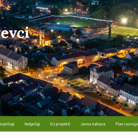
evci
zvještaji
Natječaji
EU projekti
Javna nabava
Plan razvoja