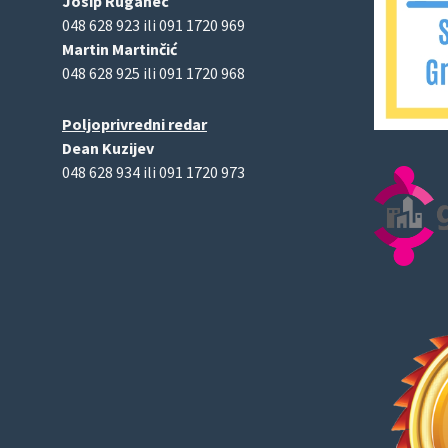
Josip Ruganec
048 628 923 ili 091 1720 969
Martin Martinčić
048 628 925 ili 091 1720 968
Poljoprivredni redar
Dean Kuzijev
048 628 934 ili 091 1720 973