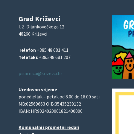
Grad Križevci
I. Z. Dijankovečkoga 12
48260 Križevci
Telefon
+385 48 681 411
Telefaks
+385 48 681 207
pisarnica@krizevci.hr
Uredovno vrijeme
ponedjeljak – petak od 8.00 do 16.00 sati
MB:02569663 OIB:35435239132
IBAN: HR9024020061821400000
Komunalni i prometni redari