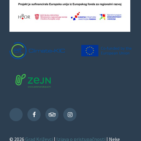
Facebook
TripAdvisor
Instagram
TikTok
© 2026
Grad Križevci
|
Izjava o pristupačnosti
| Neke