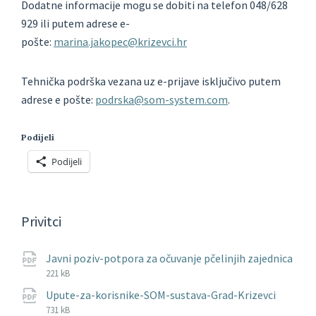
Dodatne informacije mogu se dobiti na telefon 048/628
929 ili putem adrese e-
pošte:
marina.jakopec@krizevci.hr
Tehnička podrška vezana uz e-prijave isključivo putem
adrese e pošte:
podrska@som-system.com
.
Podijeli
Podijeli
Privitci
Javni poziv-potpora za očuvanje pčelinjih zajednica
File
pdf
File
221 kB
extension:
size:
File
pdf
File
Upute-za-korisnike-SOM-sustava-Grad-Krizevci
extens
size:
731 kB