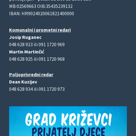
MB:02569663 OIB:35435239132
IBAN: HR9024020061821400000
Komunalni i prometni redari
Josip Ruganec
048 628 923 ili 091 1720 969
Martin Martinčić
048 628 925 ili 091 1720 968
Poljoprivredni redar
Dean Kuzijev
048 628 934 ili 091 1720 973