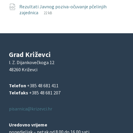
Rezultati Javnog poziva-očuvanje pčelinjih
File
docx
File
zajednica
22 kB
extension:
size:
Grad Križevci
I. Z. Dijankovečkoga 12
48260 Križevci
Telefon
+385 48 681 411
Telefaks
+385 48 681 207
pisarnica@krizevci.hr
Uredovno vrijeme
ponedjeljak – petak od 8.00 do 16.00 sati