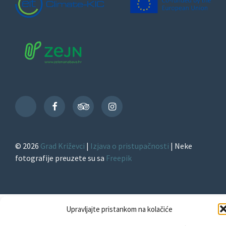
Facebook
TripAdvisor
Instagram
TikTok
© 2026
Grad Križevci
|
Izjava o pristupačnosti
| Neke
fotografije preuzete su sa
Freepik
Upravljajte pristankom na kolačiće