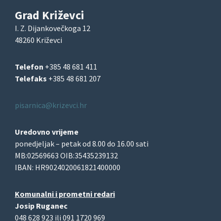
Grad Križevci
I. Z. Dijankovečkoga 12
48260 Križevci
Telefon
+385 48 681 411
Telefaks
+385 48 681 207
pisarnica@krizevci.hr
Uredovno vrijeme
ponedjeljak – petak od 8.00 do 16.00 sati
MB:02569663 OIB:35435239132
IBAN: HR9024020061821400000
Komunalni i prometni redari
Josip Ruganec
048 628 923 ili 091 1720 969